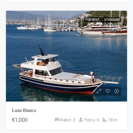
FOR RENT
STANDARD
Luna Bianca
€1,000
Kabin:
3
Yolcu:
6
18
m