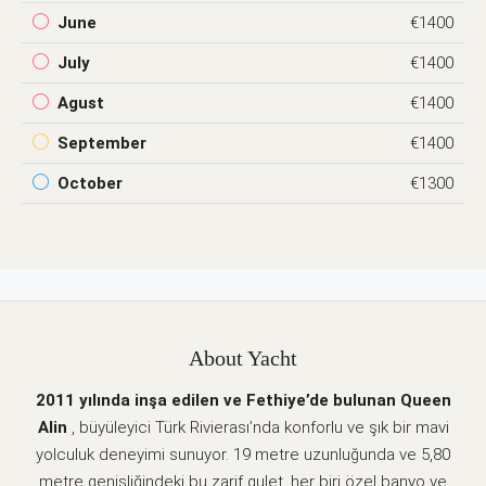
June
€1400
July
€1400
Agust
€1400
September
€1400
October
€1300
About Yacht
2011 yılında inşa edilen ve Fethiye’de bulunan Queen
Alin
, büyüleyici Türk Rivierası’nda konforlu ve şık bir mavi
yolculuk deneyimi sunuyor. 19 metre uzunluğunda ve 5,80
metre genişliğindeki bu zarif gulet, her biri özel banyo ve