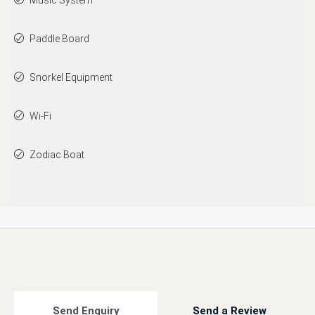
Music System
Paddle Board
Snorkel Equipment
Wi-Fi
Zodiac Boat
Send Enquiry
Send a Review