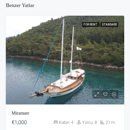
Benzer Yatlar
FOR RENT
STANDARD
Miramare
€1,000
Kabin:
4
Yolcu:
8
21
m