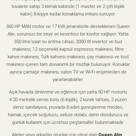
tuvalete sahip 3 klimalı kabinde (1 master ve 2 çift kişilik
kabin) 8 kişiye kadar konaklama imkanı sunuyor.
360 HP MAN motor ve 17 kVA jeneratörle desteklenen Queen
Alin, sorunsuz bir seyir ve kesintisiz bir konfor sağlıyor. Yatta
350 litre/saat su arıtma cihazı, 3000 W invertör ve buz
makinesi, 12 seçenekli kapsül espresso makinesi, filtre
kahve makinesi, Türk kahvesi makinesi, çay makinesi ve tost
makinesi içeren tam donanımlı bir mutfak bulunuyor. Konuklar
ayrıca çamaşır makinesi, salon TV ve Wi-Fi erişiminden de
yararlanabilirler.
Açık havada dinlenme ve eğlence için yatta 50 HP motorlu
4.20 metrelik servis botu (6 kişilik), 2 kürek tahtası, 2 yüzen
deniz sandalyesi, pruvada 8 adet güneşlenme minderi,
hamak, içecek soğutucu, sebze dolabı, derin dondurucu ve
günlük kullanım için ücretsiz peştamaller bulunmaktadır.
Aileler veya arkadaş grupları için ideal olan
Queen Alin
,