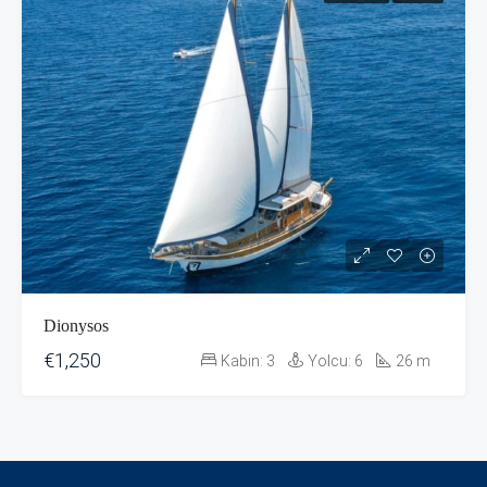
Dionysos
€1,250
Kabin:
3
Yolcu:
6
26
m