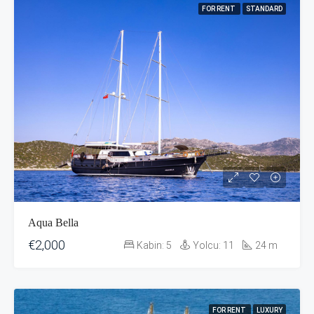
FOR RENT
STANDARD
Aqua Bella
€2,000
Kabin:
5
Yolcu:
11
24
m
FOR RENT
LUXURY