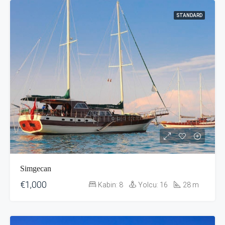
STANDARD
Simgecan
€1,000
Kabin:
8
Yolcu:
16
28
m