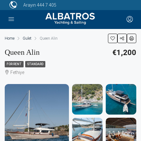
Arayın
444 7 405
Home
Gulet
Queen Alin
Queen Alin
€1,200
FOR RENT
STANDARD
Fethiye
11 More