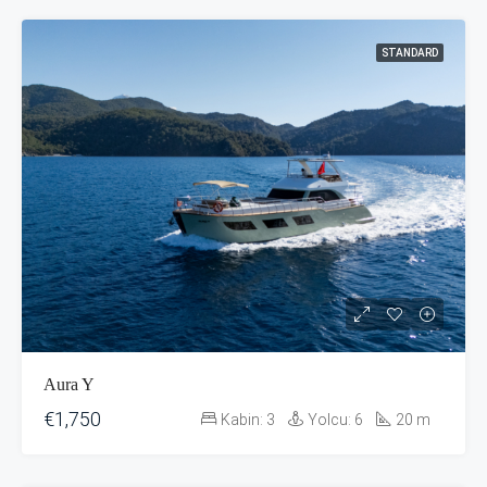
STANDARD
Aura Y
€1,750
Kabin:
3
Yolcu:
6
20
m