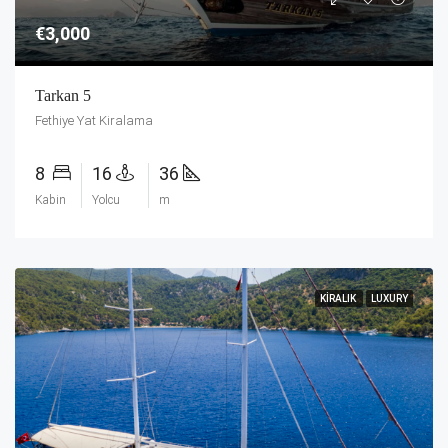
€3,000
Tarkan 5
Fethiye Yat Kiralama
8
16
36
Kabin
Yolcu
m
KIRALIK
LUXURY