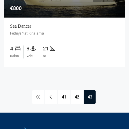
€800
Sea Dancer
Fethiye Yat Kiralama
4
8
21
Kabin
Yolcu
m
41
42
43