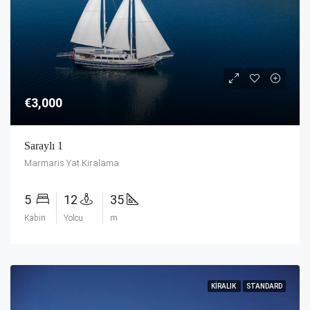
€3,000
Saraylı 1
Marmaris Yat Kiralama
5
12
35
Kabin
Yolcu
m
KIRALIK
STANDARD