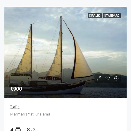
KIRALIK
STANDARD
€900
Laila
Marmaris Yat Kiralama
4
8