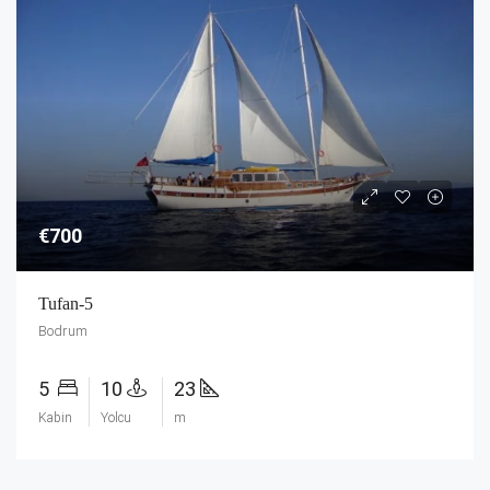
€700
Tufan-5
Bodrum
5
10
23
Kabin
Yolcu
m