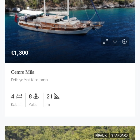
€1,300
Cemre Mila
Fethiye Yat Kiralama
4
8
21
Kabin
Yolcu
m
KIRALIK
STANDARD