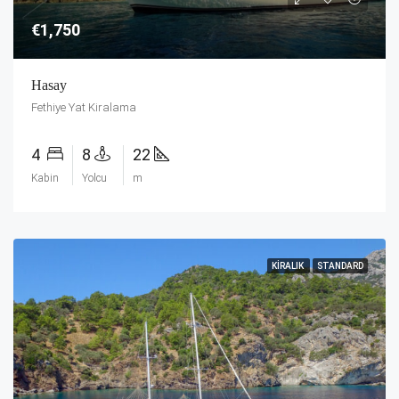
€1,750
Hasay
Fethiye Yat Kiralama
4
8
22
Kabin
Yolcu
m
KIRALIK
STANDARD