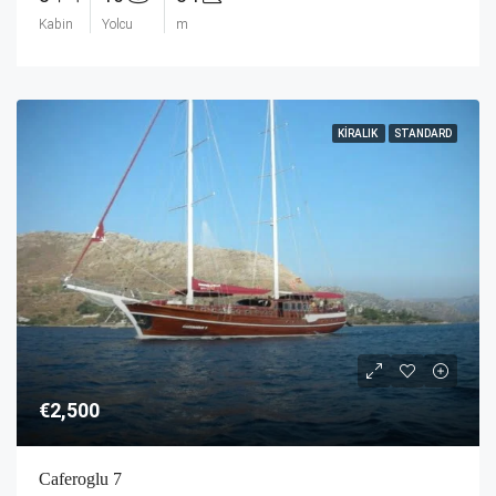
Kabin
Yolcu
m
KIRALIK
STANDARD
€2,500
Caferoglu 7