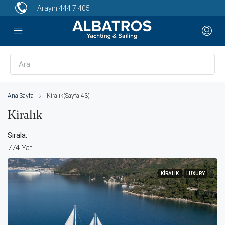
Arayın
444 7 405
Ana Sayfa
Kiralık
(Sayfa 43)
Kiralık
Sırala:
774 Yat
KIRALIK
LUXURY