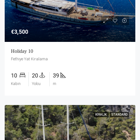
€3,500
Holiday 10
Fethiye Yat Kiralama
10
20
39
Kabin
Yolcu
m
KIRALIK
STANDARD