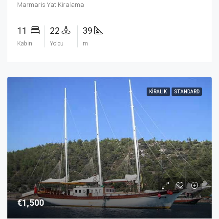
Marmaris Yat Kiralama
11
22
39
Kabin
Yolcu
m
KIRALIK
STANDARD
€1,500