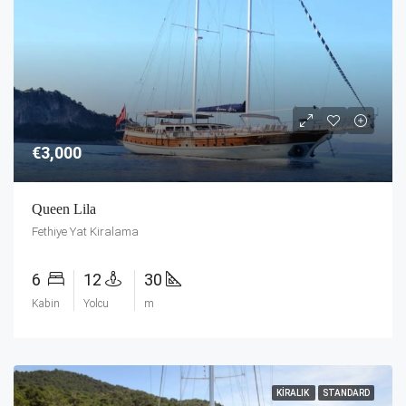
€3,000
Queen Lila
Fethiye Yat Kiralama
6
12
30
Kabin
Yolcu
m
KIRALIK
STANDARD