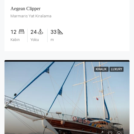
Aegean Clipper
Marmaris Yat Kiralama
12
24
33
Kabin
Yolcu
m
KIRALIK
LUXURY