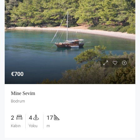
€700
Mine Sevim
Bodrum
2
4
17
Kabin
Yolcu
m