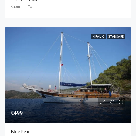
Kabin
Yolcu
KIRALIK
STANDARD
€499
Blue Pearl