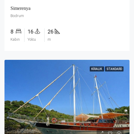
Simerenya
Bodrum
8
16
26
Kabin
Yolcu
m
KIRALIK
STANDARD