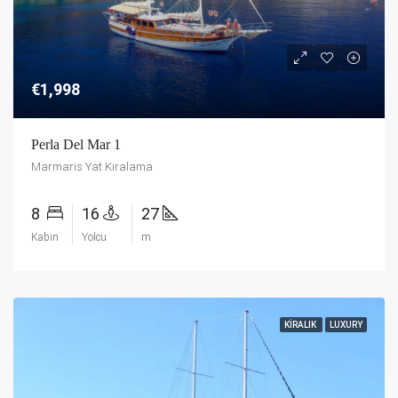
€1,998
Perla Del Mar 1
Marmaris Yat Kiralama
8
16
27
Kabin
Yolcu
m
KIRALIK
LUXURY