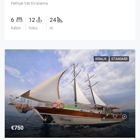
Fethiye Yat Kiralama
6
12
24
Kabin
Yolcu
m
KIRALIK
STANDARD
€750