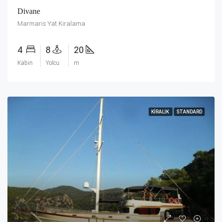
Divane
Marmaris Yat Kiralama
4
8
20
Kabin
Yolcu
m
KIRALIK
STANDARD