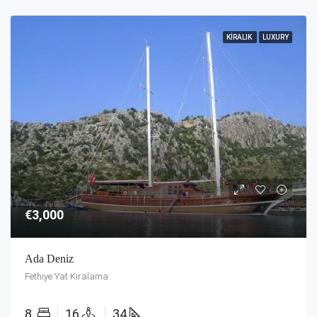
KIRALIK
LUXURY
€3,000
Ada Deniz
Fethiye Yat Kiralama
8
16
34