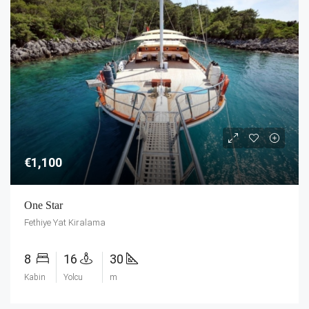
€1,100
One Star
Fethiye Yat Kiralama
8
16
30
Kabin
Yolcu
m