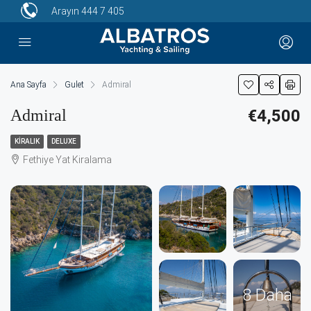
Arayın
444 7 405
Ana Sayfa
Gulet
Admiral
Admiral
€4,500
KIRALIK
DELUXE
Fethiye Yat Kiralama
8 Daha