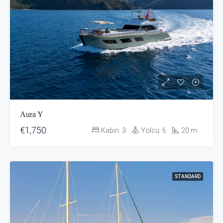
Aura Y
€1,750
Kabin:
3
Yolcu:
6
20
m
STANDARD