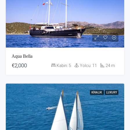
Aqua Bella
€2,000
Kabin:
5
Yolcu:
11
24
m
KIRALIK
LUXURY