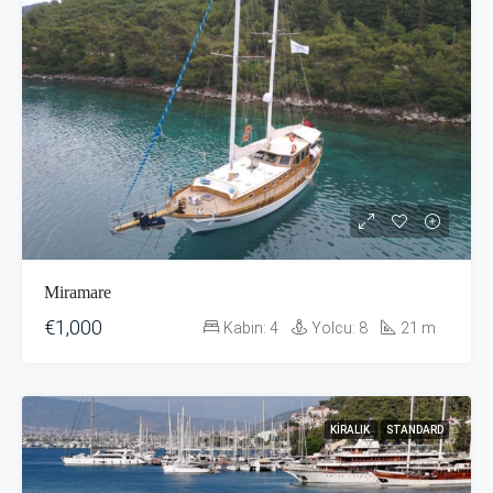
Miramare
€1,000
Kabin:
4
Yolcu:
8
21
m
KIRALIK
STANDARD