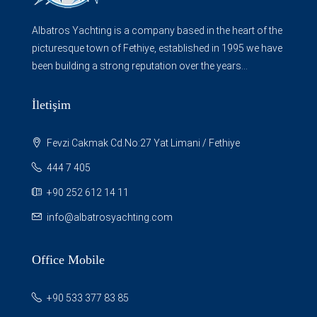
Albatros Yachting is a company based in the heart of the
picturesque town of Fethiye, established in 1995 we have
been building a strong reputation over the years...
İletişim
Fevzi Cakmak Cd.No:27 Yat Limani / Fethiye
444 7 405
+90 252 612 14 11
info@albatrosyachting.com
Office Mobile
+90 533 377 83 85