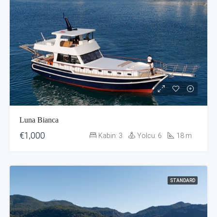
Luna Bianca
€1,000
Kabin:
3
Yolcu:
6
18
m
STANDARD