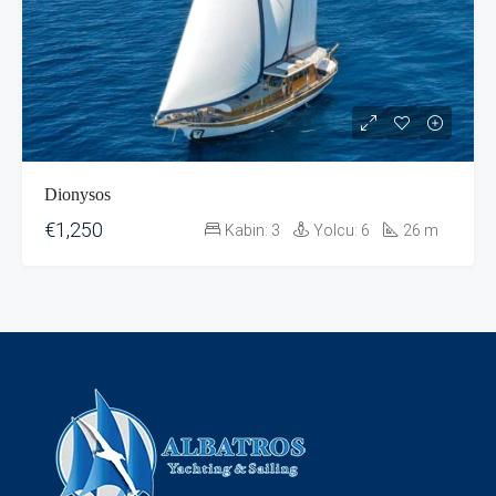
Dionysos
€1,250
Kabin:
3
Yolcu:
6
26
m