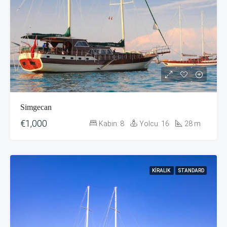
Simgecan
€1,000
Kabin:
8
Yolcu:
16
28
m
KIRALIK
STANDARD