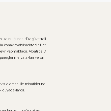
 m uzunluğunda düz güverteli
ıkla konaklayabilmektedir. Her
eyir yapmaktadır. Albatros D
 güneşlenme yatakları ve ön
vis elemanı ile misafirlerine
 duyacaklardır.
akımları,oyun kağıdı,okey