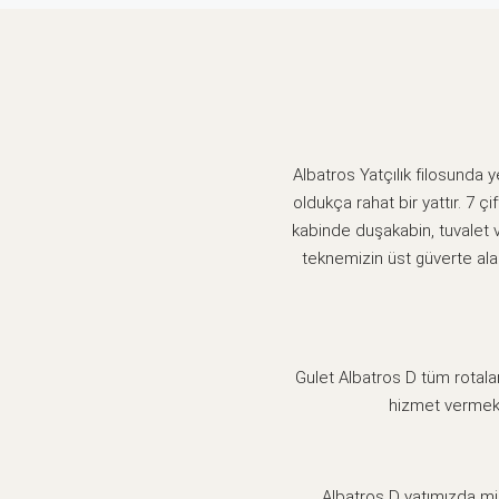
Albatros Yatçılık filosunda
oldukça rahat bir yattır. 7 ç
kabinde duşakabin, tuvalet 
teknemizin üst güverte ala
Gulet Albatros D tüm rotalar
hizmet vermekt
Albatros D yatımızda mis