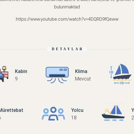
bulunmaktad
https://www.youtube.com/watch?v=4DQRD9fQeww
DETAYLAR
Kabin
Klima
9
Mevcut
Mürettebat
Yolcu
Y
6
18
2