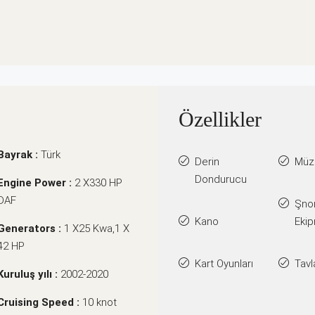
Özellikler
Bayrak :
Türk
Derin
Müzi
Dondurucu
Engine Power :
2 X330 HP
DAF
Şno
Kano
Ekip
Generators :
1 X25 Kwa,1 X
42 HP
Kart Oyunları
Tavl
Kuruluş yılı :
2002-2020
Cruising Speed :
10 knot