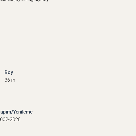
Boy
36 m
apım/Yenileme
002-2020