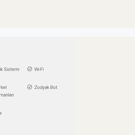
k Sistemi
Wi-Fi
rkel
Zodyak Bot
manları
a