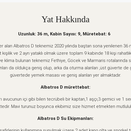
Yat Hakkında
Uzunluk: 36 m, Kabin Sayısı: 9, Müretebat: 6
 yer alan Albatros D teknemiz 2020 yılında baştan sona yenilenen 36
ift kişilik ve 2 ayrı yataklı olmak üzere toplam 9 kabinde 18 kişi rahatl
ve klima bulunan teknemiz Fethiye, Göcek ve Marmaris rotalarında s
nları da oldukça geniş olup, arka da oturma alanları ,üst güverte de
güvertede yemek masası ve geniş alanları yer almaktadır.
Albatros D mürettebat:
ı avucunun içi gibi bilen tecrübeli bir kaptan,1 aşçı,3 gemici ve 1 ser
edir. Mavi turunuz boyunca ekibimiz size hizmet etmekten mutluluk
Albatros D Su Ekipmanları:
afirlerinin kullanımına sunulmak üzere 2 adet kano,olta ve şnorkel t