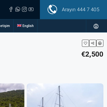
Arayın
444 7 405
letişim
English
€2,500