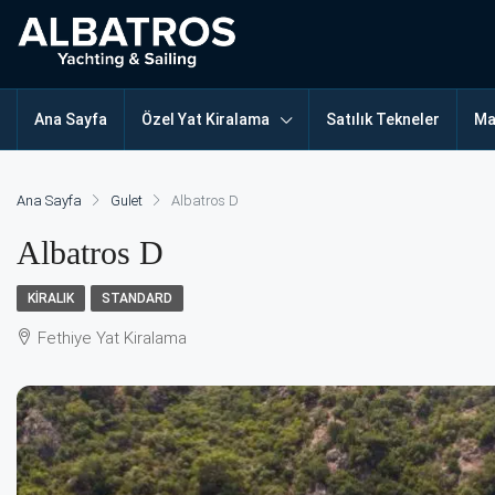
Ana Sayfa
Özel Yat Kiralama
Satılık Tekneler
Ma
Ana Sayfa
Gulet
Albatros D
Albatros D
KIRALIK
STANDARD
Fethiye Yat Kiralama