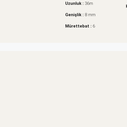
Uzunluk :
36m
Genişlik :
8 mm
Mürettebat :
6