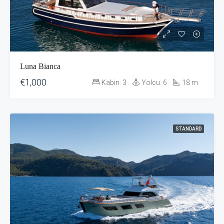
Luna Bianca
€1,000
Kabin:
3
Yolcu:
6
18
m
STANDARD