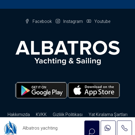
Facebook
Instagram
Youtube
Hakkımızda
KVKK
Gizlilik Politikası
Yat Kiralama Şartları
Sık Sorulan Sorular
Gizlilik Politikası
İletişim
Albatros yachting
© Albatros Yachting - Tüm hakları saklıdır. by
nbc