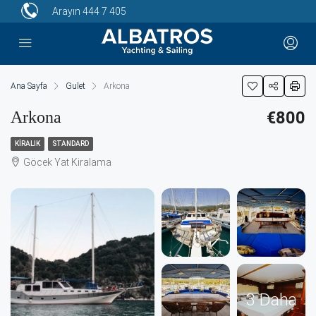
Arayın
444 7 405
Ana Sayfa
Gulet
Arkona
Arkona
€800
KIRALIK
STANDARD
Göcek Yat Kiralama
3 Daha