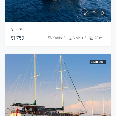
Aura Y
€1,750
Kabin:
3
Yolcu:
6
20
m
STANDARD