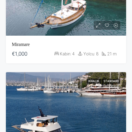
Miramare
€1,000
Kabin:
4
Yolcu:
8
21
m
KIRALIK
STANDARD