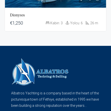
Dionysos
€1,250
Kabin:
3
Yolcu:
6
26
m
Albatros Yachting is a company based in the heart of the
picturesque town of Fethiye, established in 1995 we have
been building a strong reputation over the years...