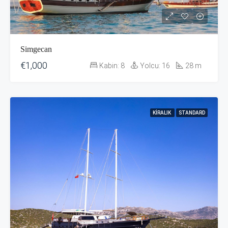
Simgecan
€1,000
Kabin:
8
Yolcu:
16
28
m
KIRALIK
STANDARD