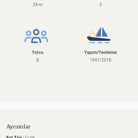
24 m
3
Yolcu
Yapım/Yenileme
8
1991/2018
Ayrıntılar
Yat Tipi :
Gulet