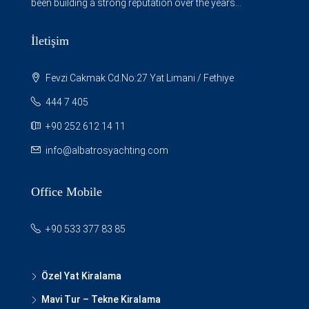
been building a strong reputation over the years...
İletişim
Fevzi Cakmak Cd.No:27 Yat Limani / Fethiye
444 7 405
+90 252 612 14 11
info@albatrosyachting.com
Office Mobile
+90 533 377 83 85
Özel Yat Kiralama
Mavi Tur – Tekne Kiralama