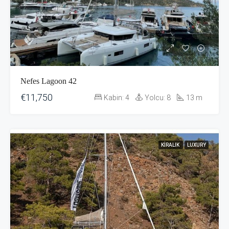
Nefes Lagoon 42
€11,750
Kabin:
4
Yolcu:
8
13
m
KIRALIK
LUXURY