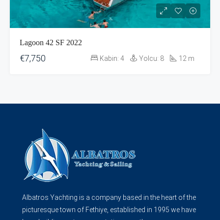
Lagoon 42 SF 2022
€7,750
Kabin:
4
Yolcu:
8
12
m
Albatros Yachting is a company based in the heart of the
picturesque town of Fethiye, established in 1995 we have