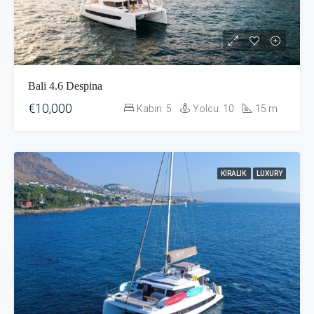
Bali 4.6 Despina
€10,000
Kabin:
5
Yolcu:
10
15
m
KIRALIK
LUXURY