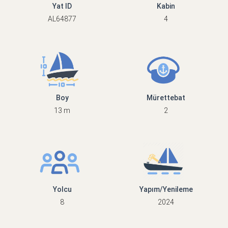
Yat ID
Kabin
AL64877
4
Boy
Mürettebat
13 m
2
Yolcu
Yapım/Yenileme
8
2024