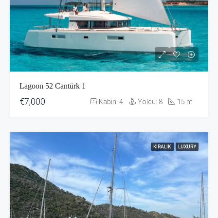
Lagoon 52 Cantürk 1
€7,000
Kabin:
4
Yolcu:
8
15
m
KIRALIK
LUXURY