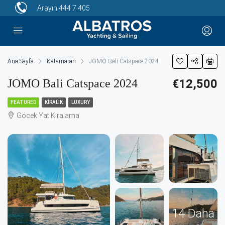
Arayın
444 7 405
Ana Sayfa
Katamaran
JOMO Bali Catspace 2024
JOMO Bali Catspace 2024
€12,500
FEATURED
KIRALIK
LUXURY
Göcek Yat Kiralama
14 Daha