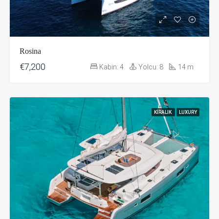
Rosina
€7,200
Kabin:
4
Yolcu:
8
14
m
KIRALIK
LUXURY