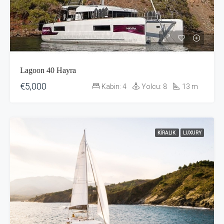
Lagoon 40 Hayra
€5,000
Kabin:
4
Yolcu:
8
13
m
KIRALIK
LUXURY