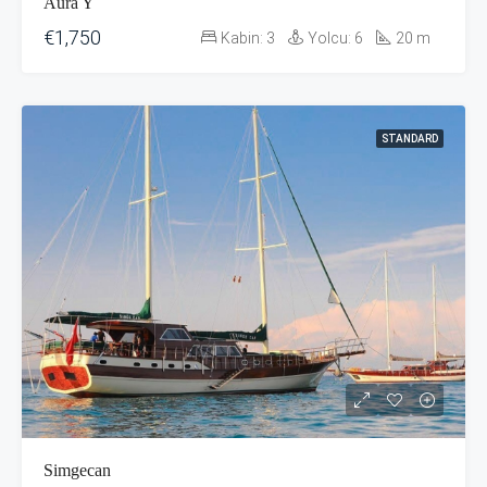
Aura Y
€1,750
Kabin:
3
Yolcu:
6
20
m
STANDARD
Simgecan