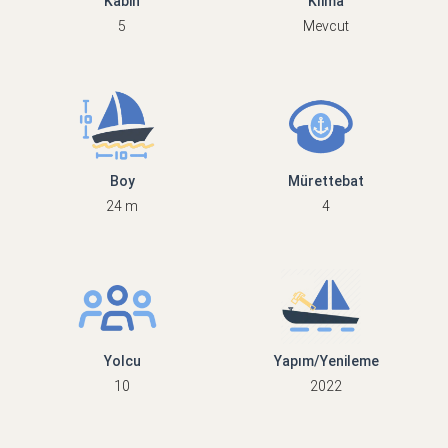
Kabin
Klima
5
Mevcut
Boy
Mürettebat
24 m
4
Yolcu
Yapım/Yenileme
10
2022