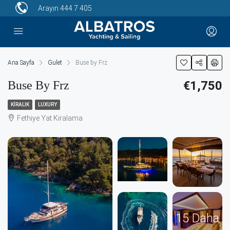
Arayın
444 7 405
Ana Sayfa
Gulet
Buse by Frz
Buse By Frz
€1,750
KIRALIK
LUXURY
Fethiye Yat Kiralama
15 Daha