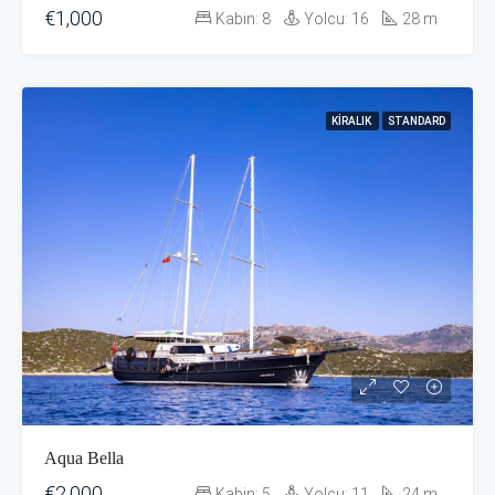
€1,000
Kabin:
8
Yolcu:
16
28
m
KIRALIK
STANDARD
Aqua Bella
€2,000
Kabin:
5
Yolcu:
11
24
m