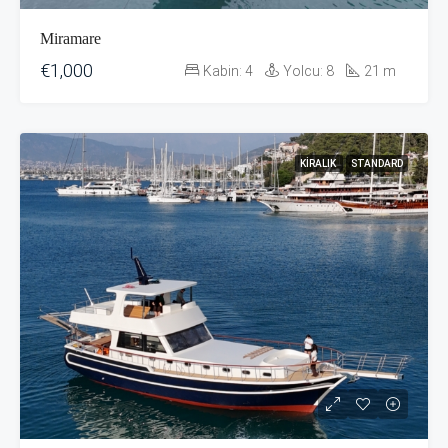
Miramare
€1,000
Kabin:
4
Yolcu:
8
21
m
KIRALIK
STANDARD