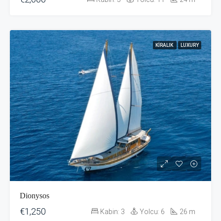
KIRALIK
LUXURY
Dionysos
€1,250
Kabin:
3
Yolcu:
6
26
m