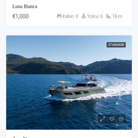
Luna Bianca
€1,000
Kabin:
3
Yolcu:
6
18
m
STANDARD