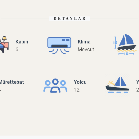
DETAYLAR
Kabin
Klima
6
Mevcut
Mürettebat
Yolcu
Y
4
12
2