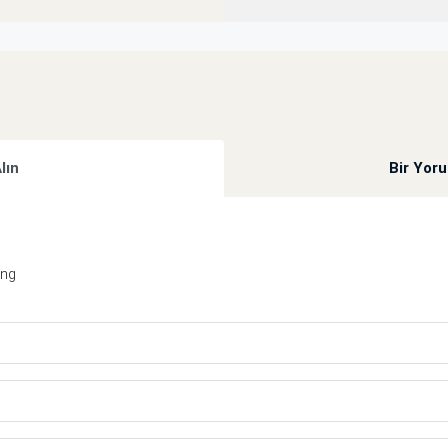
Alın
Bir Yor
ing