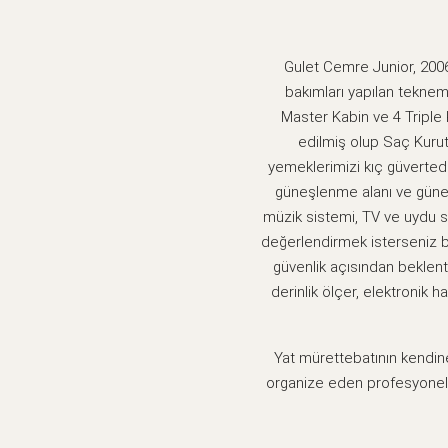
Gulet Cemre Junior, 2006 
bakımları yapılan teknem
Master Kabin ve 4 Triple 
edilmiş olup Saç Kuru
yemeklerimizi kıç güvertede
güneşlenme alanı ve güneş
müzik sistemi, TV ve uydu sa
değerlendirmek isterseniz b
güvenlik açısından beklentil
derinlik ölçer, elektronik 
Yat mürettebatının kendine
organize eden profesyonel e