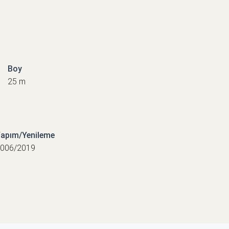
Boy
25 m
apım/Yenileme
006/2019