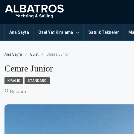
Ana Sayfa
Özel Yat Kiralama
Satılık Tekneler
Ma
Ana Sayfa
Gulet
Cemre Junior
Cemre Junior
KIRALIK
STANDARD
Bodrum