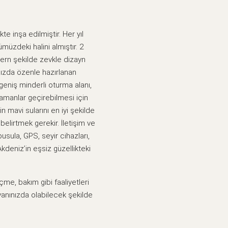
e inşa edilmiştir. Her yıl
üzdeki halini almıştır. 2
dern şekilde zevkle dizayn
ızda özenle hazırlanan
geniş minderli oturma alanı,
amanlar geçirebilmesi için
 mavi sularını en iyi şekilde
lirtmek gerekir. İletişim ve
pusula, GPS, seyir cihazları,
kdeniz’in eşsiz güzellikteki
me, bakım gibi faaliyetleri
yanınızda olabilecek şekilde