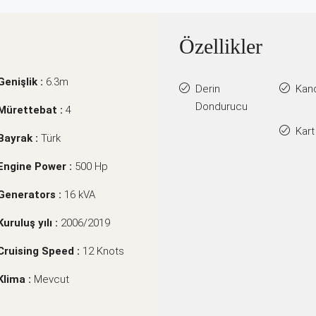
Özellikler
Genişlik :
6.3m
Derin
Kan
Dondurucu
Mürettebat :
4
Kart
Bayrak :
Türk
Engine Power :
500 Hp
Generators :
16 kVA
Kuruluş yılı :
2006/2019
Cruising Speed :
12 Knots
Klima :
Mevcut