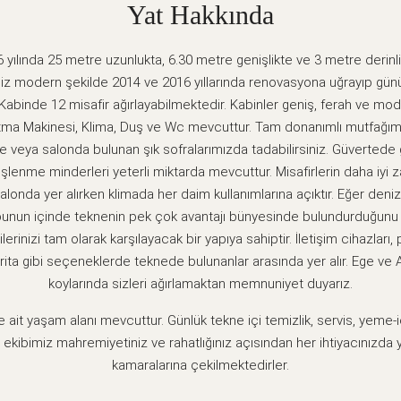
Yat Hakkında
yılında 25 metre uzunlukta, 6.30 metre genişlikte ve 3 metre derinlikt
iz modern şekilde 2014 ve 2016 yıllarında renovasyona uğrayıp günüm
Kabinde 12 misafir ağırlayabilmektedir. Kabinler geniş, ferah ve mo
tma Makinesi, Klima, Duş ve Wc mevcuttur. Tam donanımlı mutfağım
 veya salonda bulunan şık sofralarımızda tadabilirsiniz. Güvertede 
lenme minderleri yeterli miktarda mevcuttur. Misafirlerin daha iyi z
londa yer alırken klimada her daim kullanımlarına açıktır. Eğer denizin
unun içinde teknenin pek çok avantajı bünyesinde bulundurduğunu be
erinizi tam olarak karşılayacak bir yapıya sahiptir. İletişim cihazları, 
harita gibi seçeneklerde teknede bulunanlar arasında yer alır. Ege ve A
koylarında sizleri ağırlamaktan memnuniyet duyarız.
 ait yaşam alanı mevcuttur. Günlük tekne içi temizlik, servis, yeme-iç
kibimiz mahremiyetiniz ve rahatlığınız açısından her ihtiyacınızda 
kamaralarına çekilmektedirler.