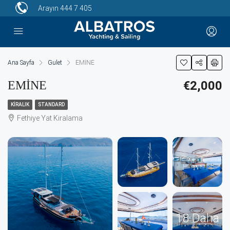
Arayın
444 7 405
Ana Sayfa
Gulet
EMİNE
EMİNE
€2,000
KIRALIK
STANDARD
Fethiye Yat Kiralama
18 Daha