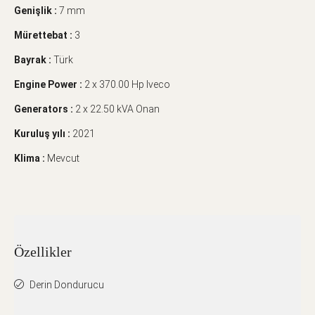
Genişlik :
7 mm
Mürettebat :
3
Bayrak :
Türk
Engine Power :
2 x 370.00 Hp Iveco
Generators :
2 x 22.50 kVA Onan
Kuruluş yılı :
2021
Klima :
Mevcut
Özellikler
Derin Dondurucu