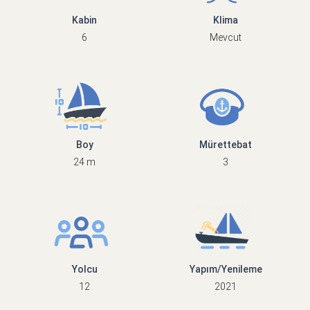
Kabin
Klima
6
Mevcut
Boy
Mürettebat
24 m
3
Yolcu
Yapım/Yenileme
12
2021