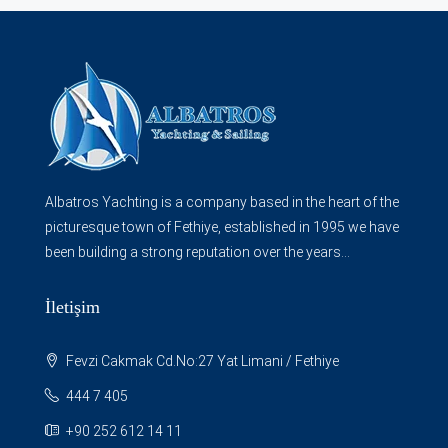
Albatros Yachting is a company based in the heart of the
picturesque town of Fethiye, established in 1995 we have
been building a strong reputation over the years...
İletişim
Fevzi Cakmak Cd.No:27 Yat Limani / Fethiye
444 7 405
+90 252 612 14 11