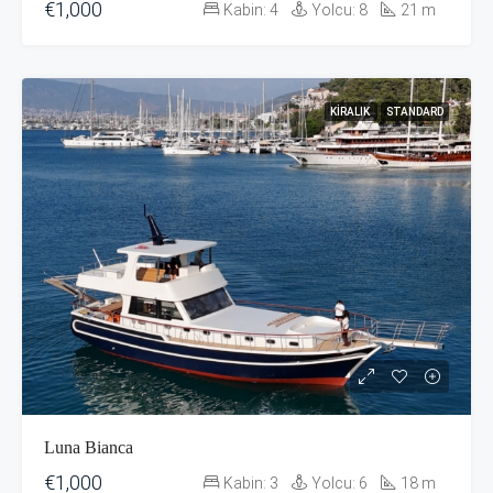
€1,000
Kabin:
4
Yolcu:
8
21
m
KIRALIK
STANDARD
Luna Bianca
€1,000
Kabin:
3
Yolcu:
6
18
m