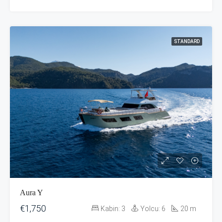
STANDARD
Aura Y
€1,750
Kabin:
3
Yolcu:
6
20
m