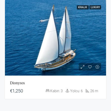
KIRALIK
LUXURY
Dionysos
€1,250
Kabin:
3
Yolcu:
6
26
m