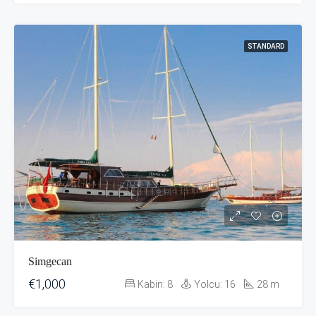
STANDARD
Simgecan
€1,000
Kabin:
8
Yolcu:
16
28
m