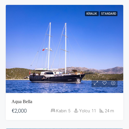
KIRALIK
STANDARD
Aqua Bella
€2,000
Kabin:
5
Yolcu:
11
24
m