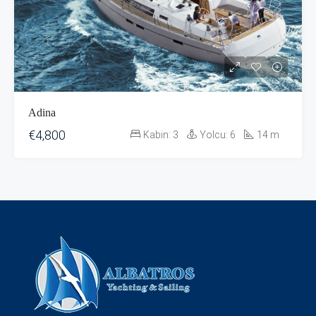
Adina
€4,800
Kabin:
3
Yolcu:
6
14
m