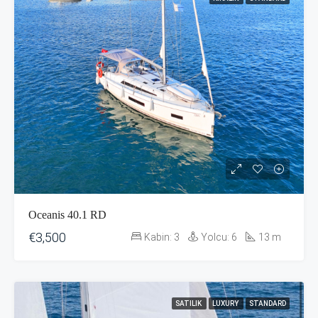
Oceanis 40.1 RD
€3,500
Kabin:
3
Yolcu:
6
13
m
SATILIK
LUXURY
STANDARD