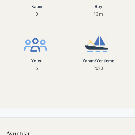
Kabin
Boy
3
13 m
Yolcu
Yapım/Yenileme
6
2020
Ayrıntılar