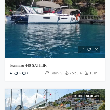
Jeanneau 440 SATILIK
€500,000
Kabin:
3
Yolcu:
6
13
m
SATILIK
STANDARD