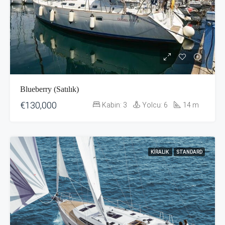
Blueberry (Satılık)
€130,000
Kabin:
3
Yolcu:
6
14
m
KIRALIK
STANDARD