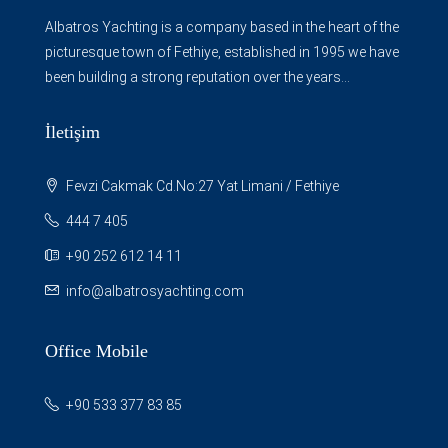
Albatros Yachting is a company based in the heart of the
picturesque town of Fethiye, established in 1995 we have
been building a strong reputation over the years...
İletişim
Fevzi Cakmak Cd.No:27 Yat Limani / Fethiye
444 7 405
+90 252 612 14 11
info@albatrosyachting.com
Office Mobile
+90 533 377 83 85