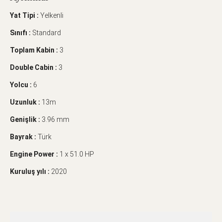
Yat Tipi :
Yelkenli
Sınıfı :
Standard
Toplam Kabin :
3
Double Cabin :
3
Yolcu :
6
Uzunluk :
13m
Genişlik :
3.96 mm
Bayrak :
Türk
Engine Power :
1 x 51.0 HP
Kuruluş yılı :
2020