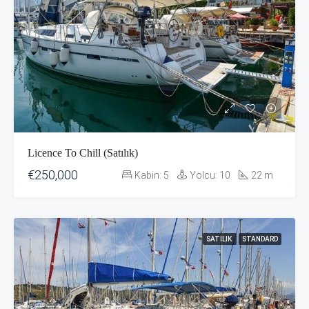
Licence To Chill (Satılık)
€250,000
Kabin:
5
Yolcu:
10
22
m
SATILIK
STANDARD