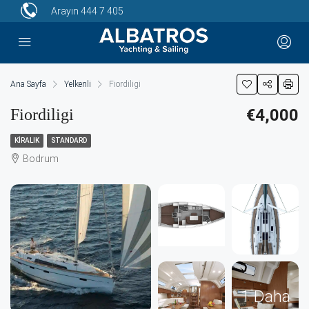
Arayın
444 7 405
Ana Sayfa
Yelkenli
Fiordiligi
Fiordiligi
€4,000
KIRALIK
STANDARD
Bodrum
1 Daha