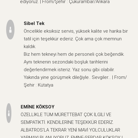
ediyoruz. | From/Şehir : Çukurambar/Ankara
Sibel Tek
Öncelikle eksiksiz servis, yüksek kalite ve harika bir
tatil için teşekkür ederiz. Çok ama çok memnun
kaldık.
Biz hem tekneyi hem de personeli çok beğendik.
Aynı teknenin sezondaki boşluk tarihlerini
değerlendirmek isteriz. Yaz sonu gibi olabilir.
Yakında yine görüşmek dileğiyle.. Sevgiler… | From/
Şehir : Kütatya
EMİNE KÖKSOY
ÖZELLİKLE TÜM MÜRETTEBAT ÇOK İLGİLİ VE
SEMPATİKTİ. KENDİLERİNE TEŞEKKÜR EDERİZ.
ALBATROS’LA TEKRAR YENİ MAVİ YOLCULUKLAR
YAPMAYI PLANLIYORUZ. EMİNE-SERDAR KÖKSOY |