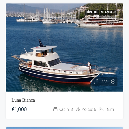
KIRALIK
STANDARD
Luna Bianca
€1,000
Kabin:
3
Yolcu:
6
18
m