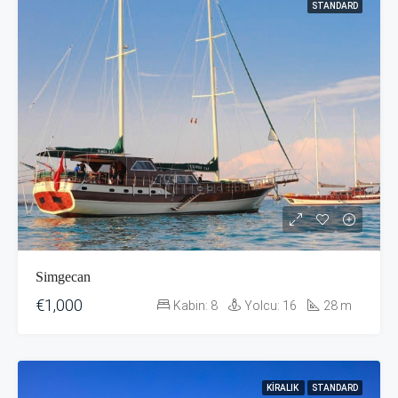
STANDARD
Simgecan
€1,000
Kabin:
8
Yolcu:
16
28
m
KIRALIK
STANDARD