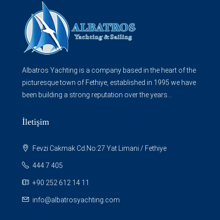
Albatros Yachting is a company based in the heart of the
picturesque town of Fethiye, established in 1995 we have
been building a strong reputation over the years...
İletişim
Fevzi Cakmak Cd.No:27 Yat Limani / Fethiye
444 7 405
+90 252 612 14 11
info@albatrosyachting.com