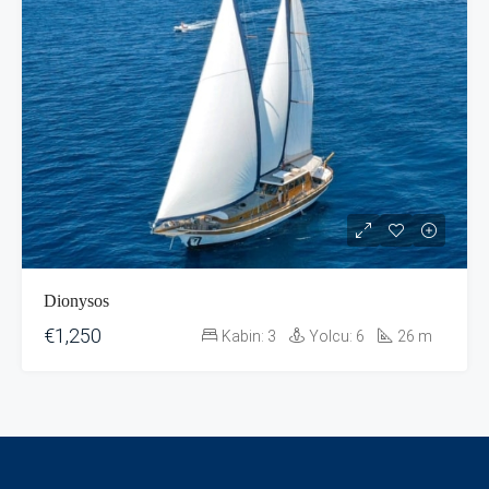
Dionysos
€1,250
Kabin:
3
Yolcu:
6
26
m