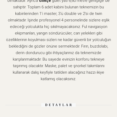
olmaktadır. Ayrıca
Gökçe
gulet yatı 6,60 metre genişliğe de
sahiptir. Toplam 6 adet kabini bulunan teknemizin bu
kabinlerinden 1’i master, 3’ü double ve 2’si de twin
olmaktadır. İşinde profesyonel 4 personelinde sizlere eşlik
edeceği yolculukta hiç sıkılmayacaksınız. Ful navigasyon
ekipmanları, yangın söndürücüler, can yelekleri gibi
özelliklerinin koyulması sizleri ne kadar güvenli bir yolculuğun
beklediğini de gözler önüne sermektedir. Fırın, buzdolabı,
derin dondurucu gibi ihtiyaçlarınız da teknemizde
karşılanmaktadır. Bu sayede evinizin konforu tekneye
taşınmış olacaktır. Maske, palet ve şnorkel takımlarını
kullanarak dalış keyfiyle tatilden alacağınız hazzı ikiye
katlamış olacaksınız.
DETAYLAR