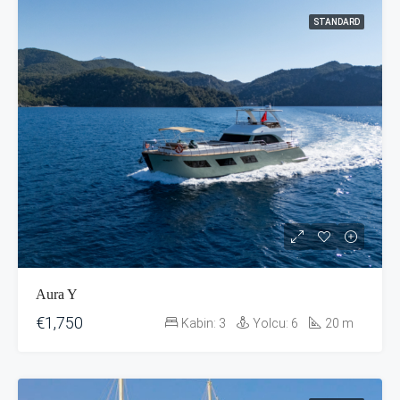
STANDARD
Aura Y
€1,750
Kabin:
3
Yolcu:
6
20
m