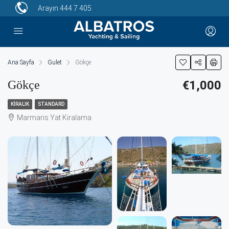
Arayın
444 7 405
Ana Sayfa
Gulet
Gökçe
Gökçe
€1,000
KIRALIK
STANDARD
Marmaris Yat Kiralama