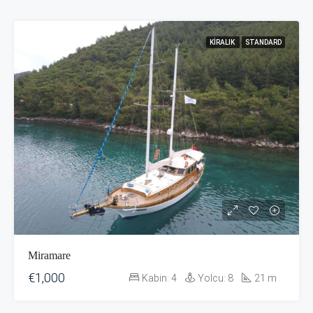
KIRALIK
STANDARD
Miramare
€1,000
Kabin:
4
Yolcu:
8
21
m