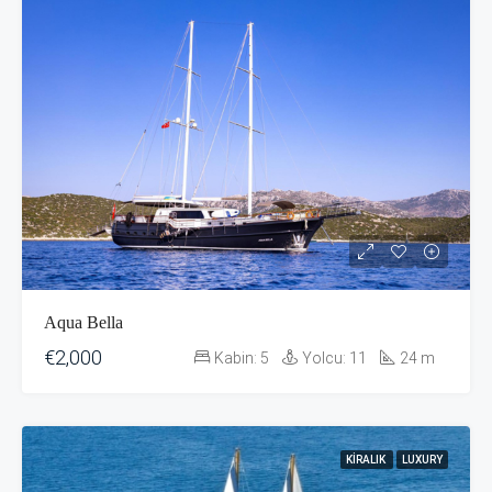
Aqua Bella
€2,000
Kabin:
5
Yolcu:
11
24
m
KIRALIK
LUXURY