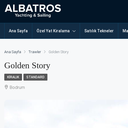
Ana Sayfa
Özel Yat Kiralama
Satılık Tekneler
Ma
Ana Sayfa
Trawler
Golden Story
Golden Story
KIRALIK
STANDARD
Bodrum