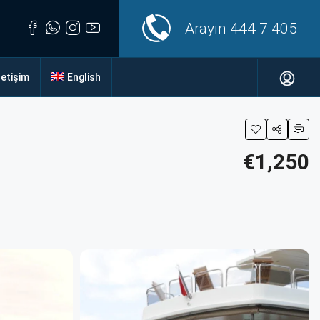
Arayın
444 7 405
letişim
English
€1,250