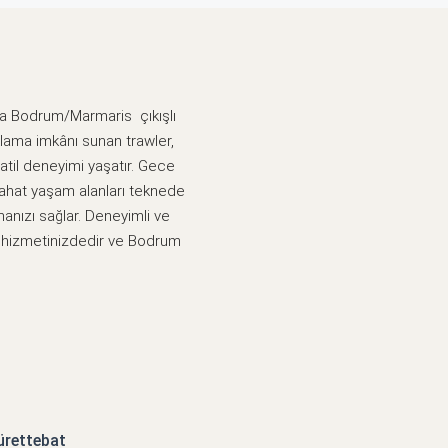
yla Bodrum/Marmaris çıkışlı
klama imkânı sunan trawler,
tatil deneyimi yaşatır. Gece
 rahat yaşam alanları teknede
manızı sağlar. Deneyimli ve
n hizmetinizdedir ve Bodrum
rettebat