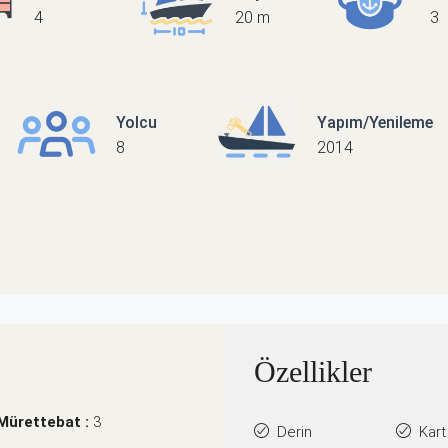
4
20 m
3
Yolcu
Yapım/Yenileme
8
2014
Özellikler
Mürettebat :
3
Derin
Kart