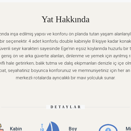
Yat Hakkında
rzında inşa edilmiş yapısı ve konforu ön planda tutan yaşam alanları
l bir seçenektir. 4 adet konforlu double kabiniyle 8 kişiye kadar kona
venli seyir karakteri sayesinde Ege’nin eşsiz koylarında huzurlu bir 
i, geniş ön ve arka güverte alanları, dinlenme ve yemek için ayrılmış
fli hale getirirken; balık tutma ve dalış ekipmanları denizle iç içe ol
ttebat, seyahatiniz boyunca konforunuz ve memnuniyetiniz için her a
merkezli rotalarda ayrıcalıklı bir mavi yolculuk sunar.
DETAYLAR
Kabin
Boy
Mü