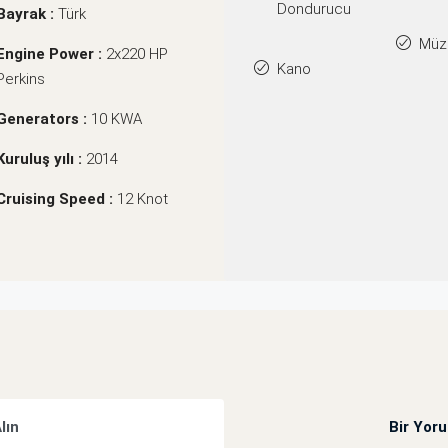
Dondurucu
Bayrak :
Türk
Müzi
Engine Power :
2x220 HP
Kano
Perkins
Generators :
10 KWA
Kuruluş yılı :
2014
Cruising Speed :
12 Knot
Alın
Bir Yor