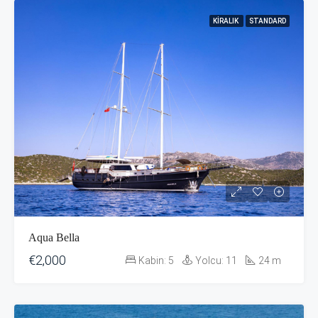
KIRALIK
STANDARD
Aqua Bella
€2,000
Kabin:
5
Yolcu:
11
24
m