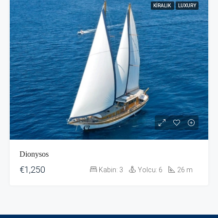
KIRALIK
LUXURY
Dionysos
€1,250
Kabin:
3
Yolcu:
6
26
m