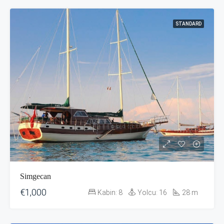
STANDARD
Simgecan
€1,000
Kabin:
8
Yolcu:
16
28
m