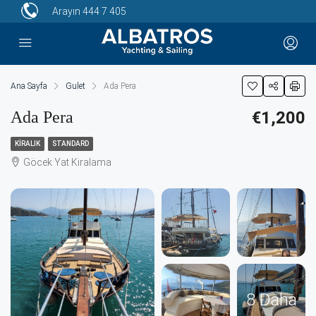
Arayın
444 7 405
Ana Sayfa
Gulet
Ada Pera
Ada Pera
€1,200
KIRALIK
STANDARD
Göcek Yat Kiralama
8 Daha