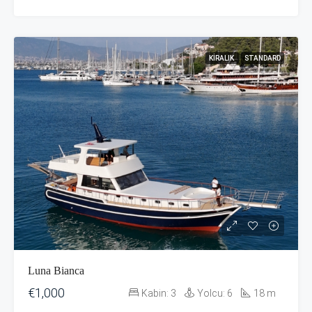
KIRALIK
STANDARD
Luna Bianca
€1,000
Kabin:
3
Yolcu:
6
18
m