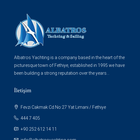
Albatros Yachting is a company based in the heart of the
picturesque town of Fethiye, established in 1995 we have
been building a strong reputation over the years...
İletişim
Fevzi Cakmak Cd.No:27 Yat Limani / Fethiye
444 7 405
+90 252 612 14 11