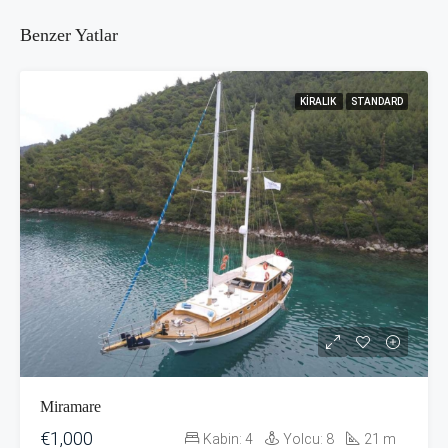
Benzer Yatlar
KIRALIK
STANDARD
Miramare
€1,000
Kabin:
4
Yolcu:
8
21
m