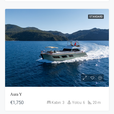
STANDARD
Aura Y
€1,750
Kabin:
3
Yolcu:
6
20
m