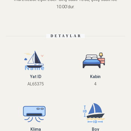
10.00’dur.
DETAYLAR
Yat ID
Kabin
AL65375
4
Klima
Boy