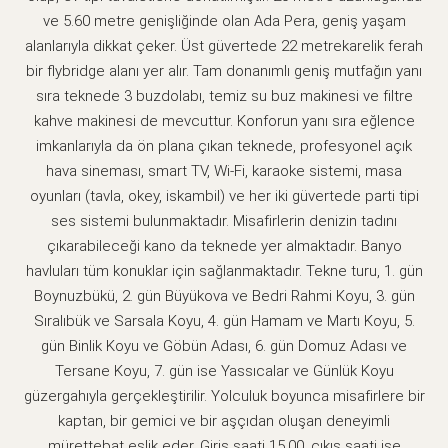
ve 5.60 metre genişliğinde olan Ada Pera, geniş yaşam
alanlarıyla dikkat çeker. Üst güvertede 22 metrekarelik ferah
bir flybridge alanı yer alır. Tam donanımlı geniş mutfağın yanı
sıra teknede 3 buzdolabı, temiz su buz makinesi ve filtre
kahve makinesi de mevcuttur. Konforun yanı sıra eğlence
imkanlarıyla da ön plana çıkan teknede, profesyonel açık
hava sineması, smart TV, Wi-Fi, karaoke sistemi, masa
oyunları (tavla, okey, iskambil) ve her iki güvertede parti tipi
ses sistemi bulunmaktadır. Misafirlerin denizin tadını
çıkarabileceği kano da teknede yer almaktadır. Banyo
havluları tüm konuklar için sağlanmaktadır. Tekne turu, 1. gün
Boynuzbükü, 2. gün Büyükova ve Bedri Rahmi Koyu, 3. gün
Sıralıbük ve Sarsala Koyu, 4. gün Hamam ve Martı Koyu, 5.
gün Binlik Koyu ve Göbün Adası, 6. gün Domuz Adası ve
Tersane Koyu, 7. gün ise Yassıcalar ve Günlük Koyu
güzergahıyla gerçekleştirilir. Yolculuk boyunca misafirlere bir
kaptan, bir gemici ve bir aşçıdan oluşan deneyimli
mürettebat eşlik eder. Giriş saati 15.00, çıkış saati ise