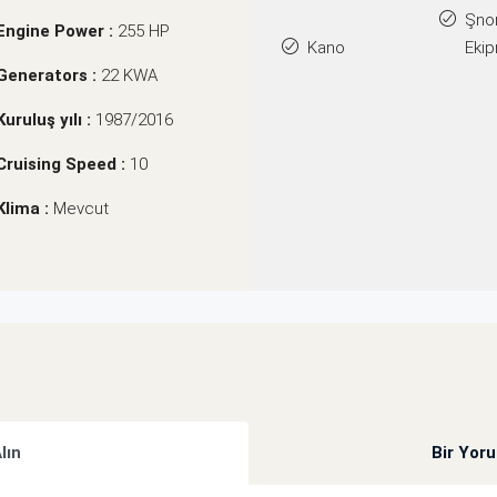
Şno
Engine Power :
255 HP
Kano
Ekip
Generators :
22 KWA
Kuruluş yılı :
1987/2016
Cruising Speed :
10
Klima :
Mevcut
Alın
Bir Yor