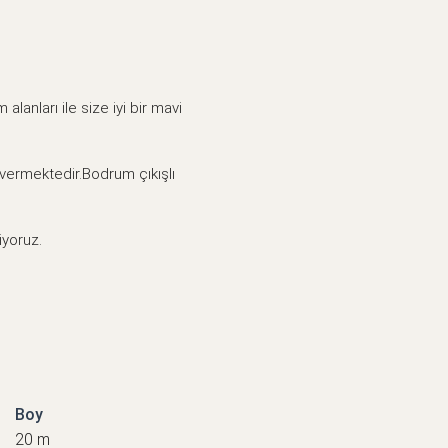
lanları ile size iyi bir mavi
 vermektedir.Bodrum çıkışlı
iyoruz.
Boy
20 m