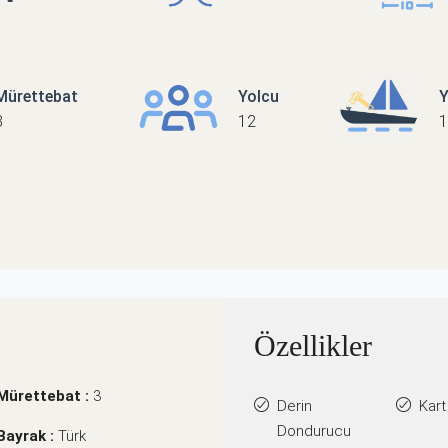
Mürettebat
Yolcu
Y
3
12
1
Özellikler
Mürettebat :
3
Derin
Kart
Dondurucu
Bayrak :
Türk