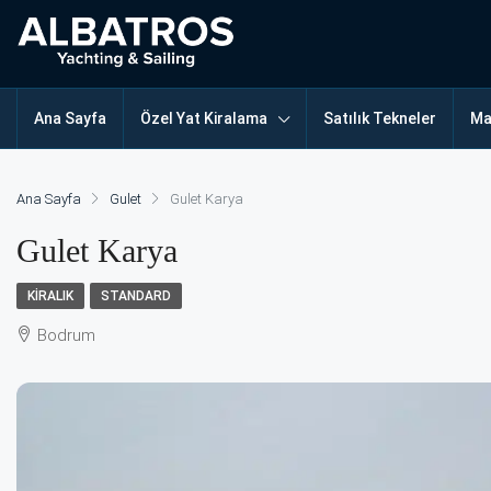
Ana Sayfa
Özel Yat Kiralama
Satılık Tekneler
Ma
Ana Sayfa
Gulet
Gulet Karya
Gulet Karya
KIRALIK
STANDARD
Bodrum