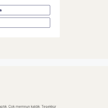
a
u yaptık. Çok memnun kaldık. Teşekkür