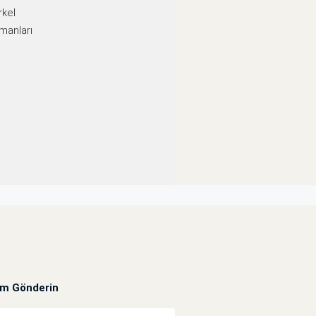
rkel
manları
um Gönderin