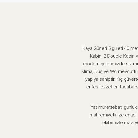
Kaya Güneri 5 guleti 40 met
Kabin, 2 Double Kabin v
modern guletimizde siz misa
Klima, Duş ve Wc mevcuttur
yapıya sahiptir. Kıç güv
enfes lezzetleri tadabili
Yat mürettebatı günlük;
mahremiyetinize engel 
ekibimizle mavi y