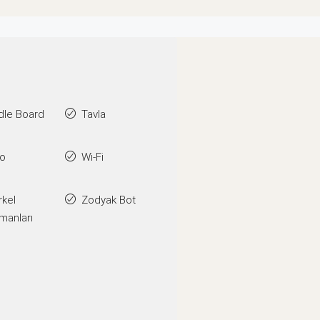
dle Board
Tavla
go
Wi-Fi
rkel
Zodyak Bot
manları