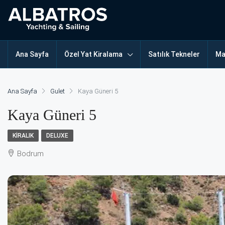
Ana Sayfa
Özel Yat Kiralama
Satılık Tekneler
Ma
Ana Sayfa
Gulet
Kaya Güneri 5
Kaya Güneri 5
KIRALIK
DELUXE
Bodrum