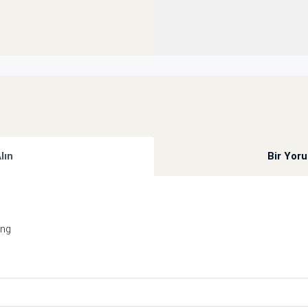
Alın
Bir Yor
ing