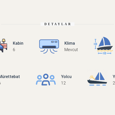
DETAYLAR
Kabin
Klima
6
Mevcut
Mürettebat
Yolcu
Y
6
12
2