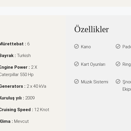
Özellikler
Mürettebat :
6
Kano
Pad
Bayrak :
Turkish
Kart Oyunları
Rin
Engine Power :
2 X
Caterpillar 550 Hp
Müzik Sistemi
Şno
Generators :
2 x 40 kVa
Ekip
Kuruluş yılı :
2009
Cruising Speed :
12 Knot
Klima :
Mevcut