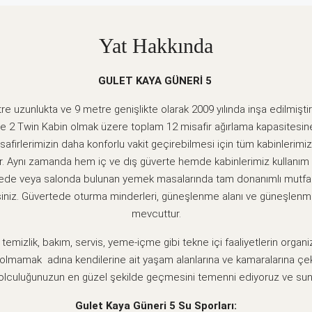
Yat Hakkında
GULET KAYA GÜNERİ 5
re uzunlukta ve 9 metre genişlikte olarak 2009 yılında inşa edilmiştir
e 2 Twin Kabin olmak üzere toplam 12 misafir ağırlama kapasitesine s
firlerimizin daha konforlu vakit geçirebilmesi için tüm kabinlerimi
. Aynı zamanda hem iç ve dış güverte hemde kabinlerimiz kullanım a
ertede veya salonda bulunan yemek masalarında tam donanımlı mutfa
rsiniz. Güvertede oturma minderleri, güneşlenme alanı ve güneşlenm
mevcuttur.
 temizlik, bakım, servis, yeme-içme gibi tekne içi faaliyetlerin organ
olmamak adına kendilerine ait yaşam alanlarına ve kamaralarına çek
olculuğunuzun en güzel şekilde geçmesini temenni ediyoruz ve sunuyor
Gulet Kaya Güneri 5 Su Sporları: