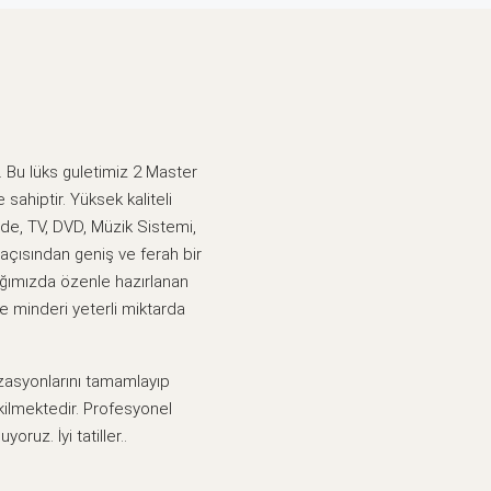
. Bu lüks guletimiz 2 Master
ahiptir. Yüksek kaliteli
zde, TV, DVD, Müzik Sistemi,
çısından geniş ve ferah bir
ğımızda özenle hazırlanan
e minderi yeterli miktarda
izasyonlarını tamamlayıp
ilmektedir. Profesyonel
uz. İyi tatiller..