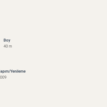
Boy
40 m
apım/Yenileme
009