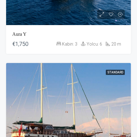
Aura Y
€1,750
Kabin:
3
Yolcu:
6
20
m
STANDARD