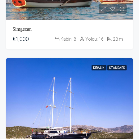
Simgecan
€1,000
Kabin:
8
Yolcu:
16
28
m
KIRALIK
STANDARD