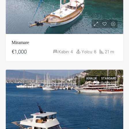
Miramare
€1,000
Kabin:
4
Yolcu:
8
21
m
KIRALIK
STANDARD