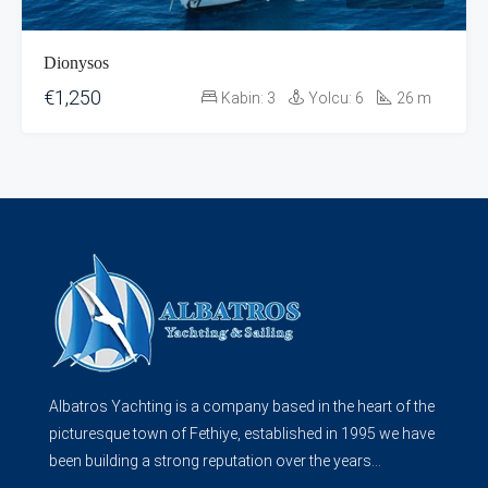
Dionysos
€1,250
Kabin:
3
Yolcu:
6
26
m
Albatros Yachting is a company based in the heart of the
picturesque town of Fethiye, established in 1995 we have
been building a strong reputation over the years...