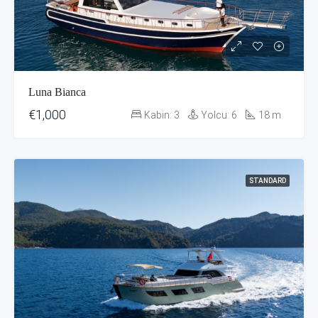
Luna Bianca
€1,000
Kabin:
3
Yolcu:
6
18
m
STANDARD