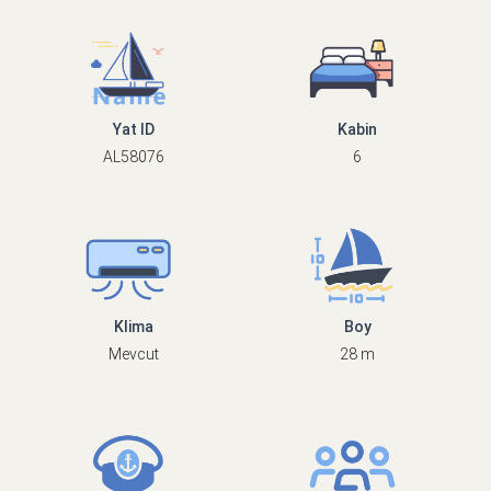
Yat ID
Kabin
AL58076
6
Klima
Boy
Mevcut
28 m