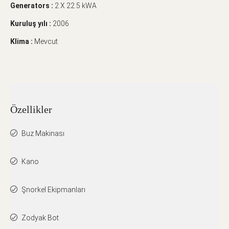
Generators :
2 X 22.5 kWA
Kuruluş yılı :
2006
Klima :
Mevcut
Özellikler
Buz Makinası
Kano
Şnorkel Ekipmanları
Zodyak Bot