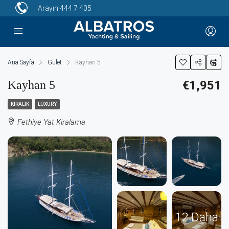
Arayın
444 7 405
Ana Sayfa
Gulet
Kayhan 5
Kayhan 5
€1,951
KIRALIK
LUXURY
Fethiye Yat Kiralama
12 Daha