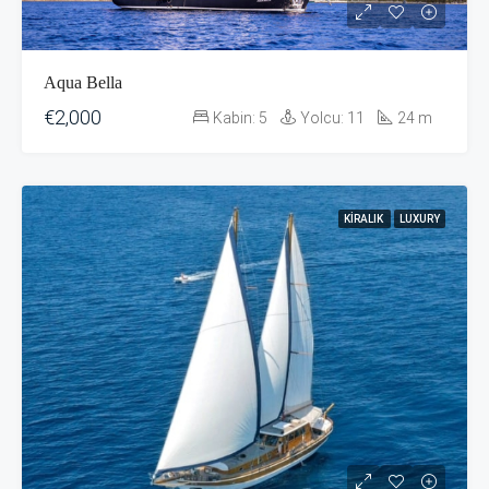
Aqua Bella
€2,000
Kabin:
5
Yolcu:
11
24
m
KIRALIK
LUXURY