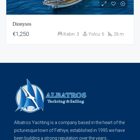
Dionysos
€1,250
Kabin:
3
Yolcu:
6
26
m
Albatros Yachting is a company based in the heart of the
picturesque town of Fethiye, established in 1995 we have
been building a strong reputation over the years...