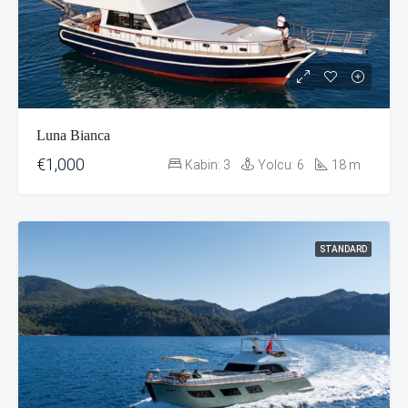
Luna Bianca
€1,000
Kabin:
3
Yolcu:
6
18
m
STANDARD