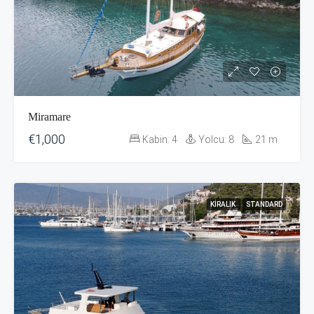
Miramare
€1,000
Kabin:
4
Yolcu:
8
21
m
KIRALIK
STANDARD