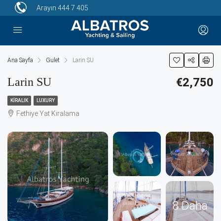
Arayın
444 7 405
Ana Sayfa
Gulet
Larin SU
Larin SU
€2,750
KIRALIK
LUXURY
Fethiye Yat Kiralama
8 Daha