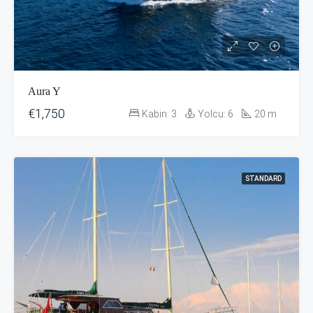
Aura Y
€1,750
Kabin:
3
Yolcu:
6
20
m
STANDARD