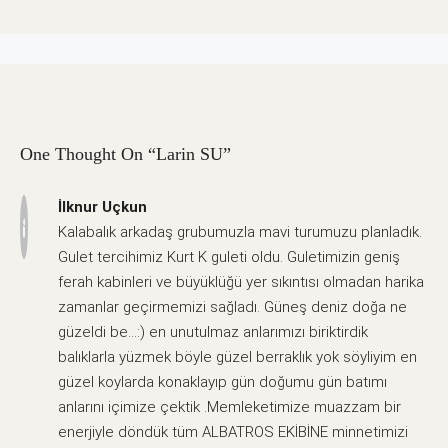
One Thought On “Larin SU”
İlknur Uçkun
Kalabalık arkadaş grubumuzla mavi turumuzu planladık.
Gulet tercihimiz Kurt K guleti oldu. Guletimizin geniş
ferah kabinleri ve büyüklüğü yer sıkıntısı olmadan harika
zamanlar geçirmemizi sağladı. Güneş deniz doğa ne
güzeldi be…:) en unutulmaz anlarımızı biriktirdik
balıklarla yüzmek böyle güzel berraklık yok söyliyim en
güzel koylarda konaklayıp gün doğumu gün batımı
anlarını içimize çektik .Memleketimize muazzam bir
enerjiyle döndük tüm ALBATROS EKİBİNE minnetimizi