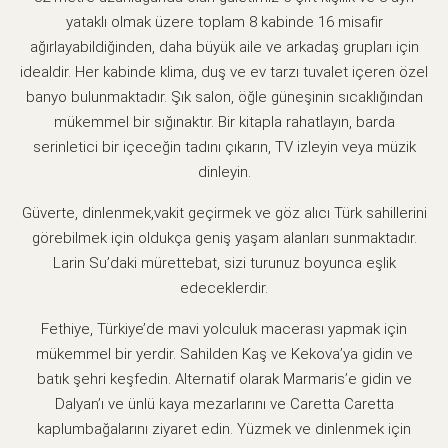
yataklı olmak üzere toplam 8 kabinde 16 misafir
ağırlayabildiğinden, daha büyük aile ve arkadaş grupları için
idealdir. Her kabinde klima, duş ve ev tarzı tuvalet içeren özel
banyo bulunmaktadır. Şık salon, öğle güneşinin sıcaklığından
mükemmel bir sığınaktır. Bir kitapla rahatlayın, barda
serinletici bir içeceğin tadını çıkarın, TV izleyin veya müzik
dinleyin.
Güverte, dinlenmek,vakit geçirmek ve göz alıcı Türk sahillerini
görebilmek için oldukça geniş yaşam alanları sunmaktadır.
Larin Su’daki mürettebat, sizi turunuz boyunca eşlik
edeceklerdir.
Fethiye, Türkiye’de mavi yolculuk macerası yapmak için
mükemmel bir yerdir. Sahilden Kaş ve Kekova’ya gidin ve
batık şehri keşfedin. Alternatif olarak Marmaris’e gidin ve
Dalyan’ı ve ünlü kaya mezarlarını ve Caretta Caretta
kaplumbağalarını ziyaret edin. Yüzmek ve dinlenmek için