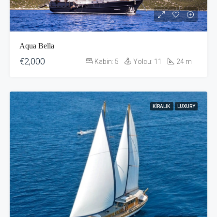
Aqua Bella
€2,000
Kabin:
5
Yolcu:
11
24
m
KIRALIK
LUXURY