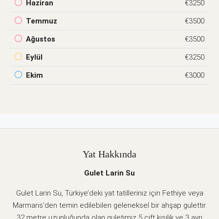
Haziran
€3250
Temmuz
€3500
Ağustos
€3500
Eylül
€3250
Ekim
€3000
Yat Hakkında
Gulet Larin Su
Gulet Larin Su, Türkiye’deki yat tatilleriniz için Fethiye veya
Marmaris’den temin edilebilen geleneksel bir ahşap gulettir.
32 metre uzunluğunda olan guletimiz 5 çift kişilik ve 3 ayrı