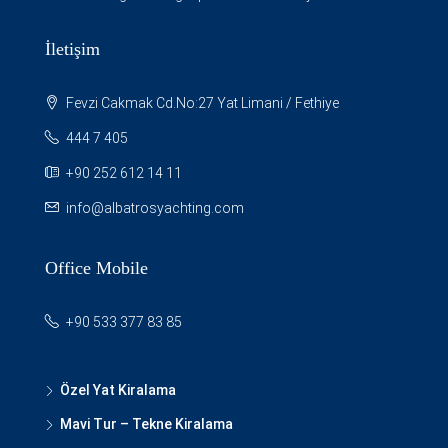
İletişim
Fevzi Cakmak Cd.No:27 Yat Limani / Fethiye
444 7 405
+90 252 612 14 11
info@albatrosyachting.com
Office Mobile
+90 533 377 83 85
Özel Yat Kiralama
Mavi Tur – Tekne Kiralama