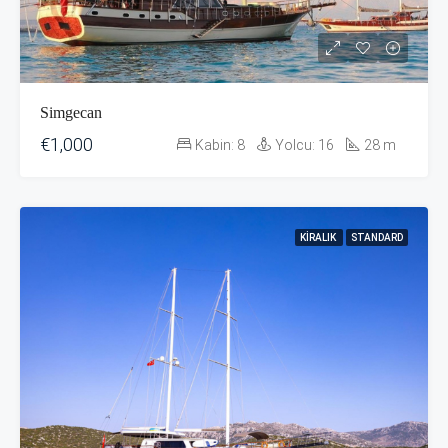
Simgecan
€1,000
Kabin:
8
Yolcu:
16
28
m
KIRALIK
STANDARD