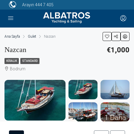
Arayın
444 7 405
Ana Sayfa
Gulet
Nazcan
Nazcan
€1,000
KIRALIK
STANDARD
Bodrum
1 Daha