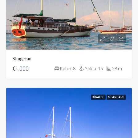
Simgecan
€1,000
Kabin:
8
Yolcu:
16
28
m
KIRALIK
STANDARD