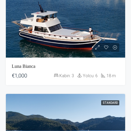
Luna Bianca
€1,000
Kabin:
3
Yolcu:
6
18
m
STANDARD