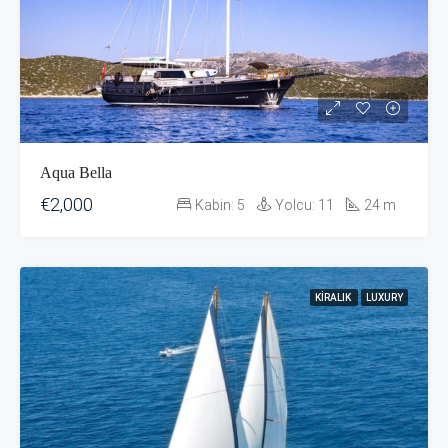
Aqua Bella
€2,000
Kabin:
5
Yolcu:
11
24
m
KIRALIK
LUXURY