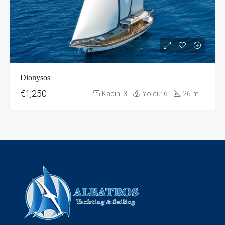
Dionysos
€1,250
Kabin:
3
Yolcu:
6
26
m