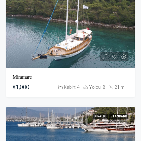
Miramare
€1,000
Kabin:
4
Yolcu:
8
21
m
KIRALIK
STANDARD