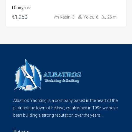
Dionysos
€1,250
Kabin:
3
Yolcu:
6
26
m
Albatros Yachting is a company based in the heart of the
picturesque town of Fethiye, established in 1995 we have
been building a strong reputation over the years...
İletişim