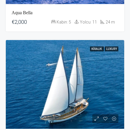
Aqua Bella
€2,000
Kabin:
5
Yolcu:
11
24
m
KIRALIK
LUXURY