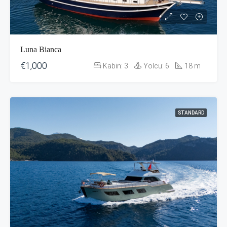
Luna Bianca
€1,000
Kabin:
3
Yolcu:
6
18
m
STANDARD