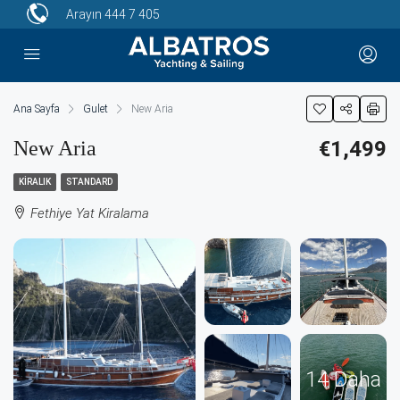
Arayın
444 7 405
Ana Sayfa
Gulet
New Aria
New Aria
€1,499
KIRALIK
STANDARD
Fethiye Yat Kiralama
14 Daha