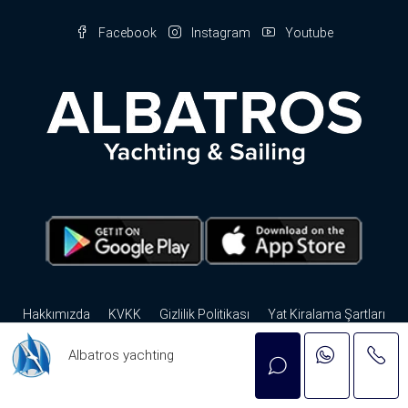
Facebook
Instagram
Youtube
Hakkımızda
KVKK
Gizlilik Politikası
Yat Kiralama Şartları
Sık Sorulan Sorular
Gizlilik Politikası
İletişim
Albatros yachting
© Albatros Yachting - Tüm hakları saklıdır. by
nbc