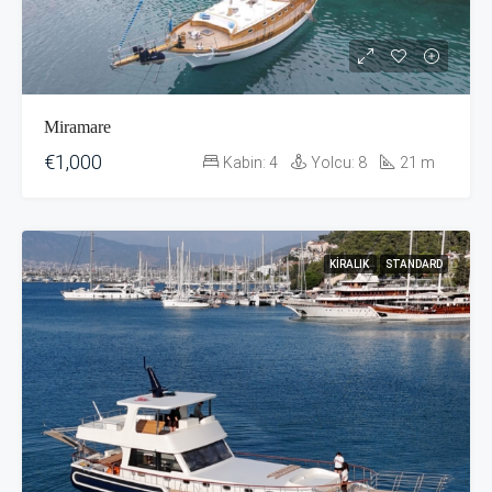
Miramare
€1,000
Kabin:
4
Yolcu:
8
21
m
KIRALIK
STANDARD