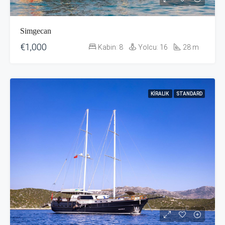
Simgecan
€1,000
Kabin:
8
Yolcu:
16
28
m
KIRALIK
STANDARD