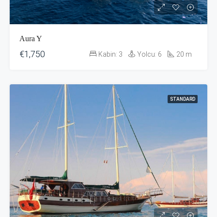
Aura Y
€1,750
Kabin:
3
Yolcu:
6
20
m
STANDARD