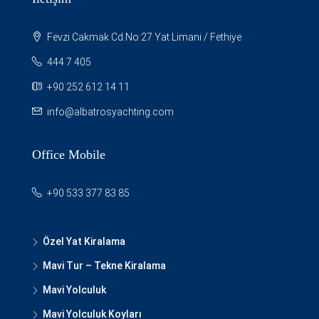
Fevzi Cakmak Cd.No:27 Yat Limani / Fethiye
444 7 405
+90 252 612 14 11
info@albatrosyachting.com
Office Mobile
+90 533 377 83 85
Özel Yat Kiralama
Mavi Tur – Tekne Kiralama
Mavi Yolculuk
Mavi Yolculuk Koyları