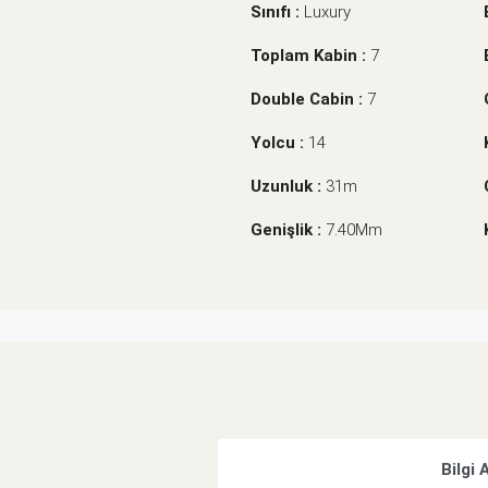
Sınıfı :
Luxury
Toplam Kabin :
7
Double Cabin :
7
Yolcu :
14
Uzunluk :
31m
Genişlik :
7.40Mm
Bilgi 