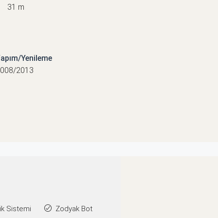
31 m
apım/Yenileme
008/2013
k Sistemi
Zodyak Bot