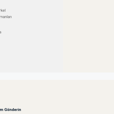
rkel
manları
a
um Gönderin