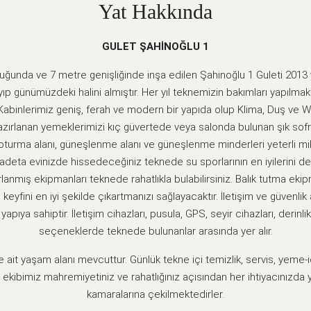
Yat Hakkında
GULET ŞAHİNOĞLU 1
uğunda ve 7 metre genişliğinde inşa edilen Şahinoğlu 1 Guleti 201
p günümüzdeki halini almıştır. Her yıl teknemizin bakımları yapılma
. Kabinlerimiz geniş, ferah ve modern bir yapıda olup Klima, Duş ve
ırlanan yemeklerimizi kıç güvertede veya salonda bulunan şık sofral
oturma alanı, güneşlenme alanı ve güneşlenme minderleri yeterli mi
zi adeta evinizde hissedeceğiniz teknede su sporlarının en iyilerini d
lanmış ekipmanları teknede rahatlıkla bulabilirsiniz. Balık tutma eki
 keyfini en iyi şekilde çıkartmanızı sağlayacaktır. İletişim ve güvenlik
apıya sahiptir. İletişim cihazları, pusula, GPS, seyir cihazları, derinlik
seçeneklerde teknede bulunanlar arasında yer alır.
 ait yaşam alanı mevcuttur. Günlük tekne içi temizlik, servis, yeme-iç
kibimiz mahremiyetiniz ve rahatlığınız açısından her ihtiyacınızda 
kamaralarına çekilmektedirler.