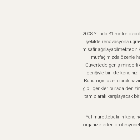
2008 Yılında 31 metre uzunl
şekilde renovasyona uğrayı
misafir ağırlayabilmektedir
mutfağımızda özenle haz
Güvertede geniş minderli 
içeriğiyle birlikte kendini
Bunun için özel olarak hazır
gibi içerikler burada denizin
tam olarak karşılayacak bir y
Yat mürettebatının kendine
organize eden profesyonel e