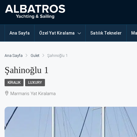
Ana Sayfa
Özel Yat Kiralama
Satılık Tekneler
Ma
Ana Sayfa
Gulet
Şahinoğlu 1
Şahinoğlu 1
KIRALIK
LUXURY
Marmaris Yat Kiralama