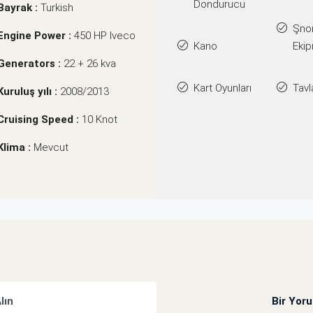
Dondurucu
Bayrak :
Turkish
Şno
Engine Power :
450 HP Iveco
Kano
Ekip
Generators :
22 + 26 kva
Kart Oyunları
Tavl
Kuruluş yılı :
2008/2013
Cruising Speed :
10 Knot
Klima :
Mevcut
Alın
Bir Yor