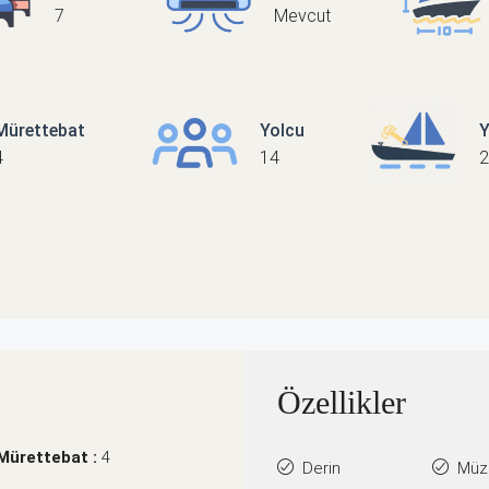
7
Mevcut
Mürettebat
Yolcu
Y
4
14
2
Özellikler
Mürettebat :
4
Derin
Müzi