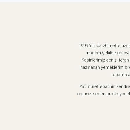
1999 Yılında 20 metre uzun
modern şekilde renovas
Kabinlerimiz geniş, fera
hazırlanan yemeklerimizi 
oturma a
Yat mürettebatının kendine
organize eden profesyonel e