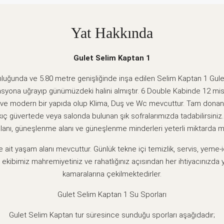
Yat Hakkında
Gulet Selim Kaptan 1
luğunda ve 5.80 metre genişliğinde inşa edilen Selim Kaptan 1 Gule
yona uğrayıp günümüzdeki halini almıştır. 6 Double Kabinde 12 misaf
h ve modern bir yapıda olup Klima, Duş ve Wc mevcuttur. Tam dona
kıç güvertede veya salonda bulunan şık sofralarımızda tadabilirsiniz
lanı, güneşlenme alanı ve güneşlenme minderleri yeterli miktarda m
 ait yaşam alanı mevcuttur. Günlük tekne içi temizlik, servis, yeme-iç
kibimiz mahremiyetiniz ve rahatlığınız açısından her ihtiyacınızda 
kamaralarına çekilmektedirler.
Gulet Selim Kaptan 1 Su Sporları
Gulet Selim Kaptan tur süresince sunduğu sporları aşağıdadır;