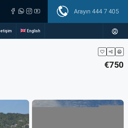
Arayın
444 7 405
letişim
English
€750