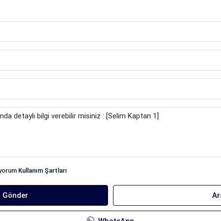
iyorum
Kullanım Şartları
ı Gönder
Ar