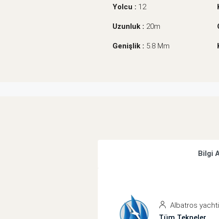
Yolcu :
12
Uzunluk :
20m
Genişlik :
5.8 Mm
Bilgi 
Albatros yacht
Tüm Tekneler