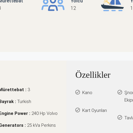
Mürettebat
Yolcu
Y
3
12
1
Özellikler
Mürettebat :
3
Kano
Şno
Ekip
Bayrak :
Turkish
Kart Oyunları
Engine Power :
240 Hp Volvo
Tavl
Generators :
25 kVa Perkins