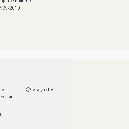
apım/Yenileme
999/2010
rkel
Zodyak Bot
manları
a