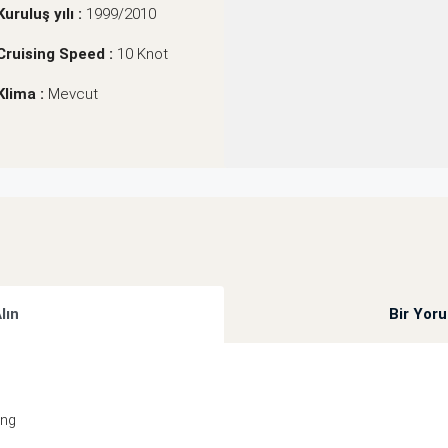
Kuruluş yılı :
1999/2010
Cruising Speed :
10 Knot
Klima :
Mevcut
Alın
Bir Yor
ing