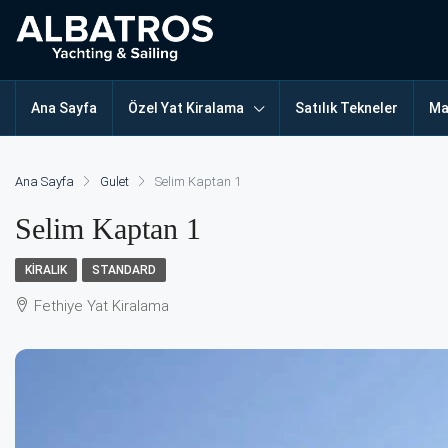
Ana Sayfa
Özel Yat Kiralama
Satılık Tekneler
Ma
Ana Sayfa
Gulet
Selim Kaptan 1
Selim Kaptan 1
KIRALIK
STANDARD
Fethiye Yat Kiralama