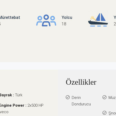
Mürettebat
Yolcu
Y
5
18
2
Özellikler
Bayrak :
Türk
Derin
Müzi
Dondurucu
Engine Power :
2x500 HP
Iveco
Şno