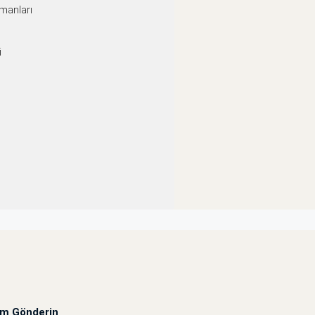
manları
i
um Gönderin