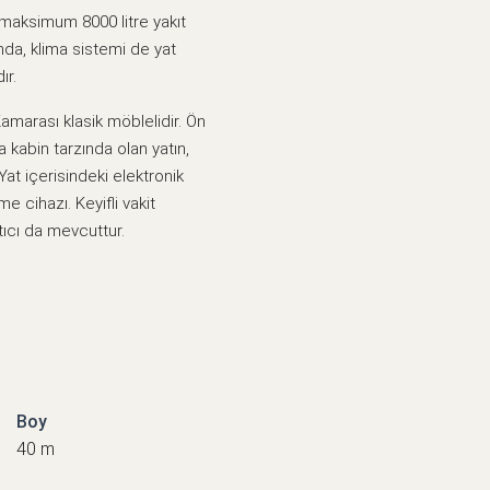
e maksimum 8000 litre yakıt
nda, klima sistemi de yat
ır.
amarası klasik möblelidir. Ön
kabin tarzında olan yatın,
Yat içerisindeki elektronik
e cihazı. Keyifli vakit
ıcı da mevcuttur.
Boy
40 m