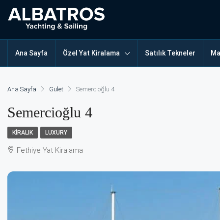
Ana Sayfa
Özel Yat Kiralama
Satılık Tekneler
Ma
Ana Sayfa
Gulet
Semercioğlu 4
Semercioğlu 4
KIRALIK
LUXURY
Fethiye Yat Kiralama