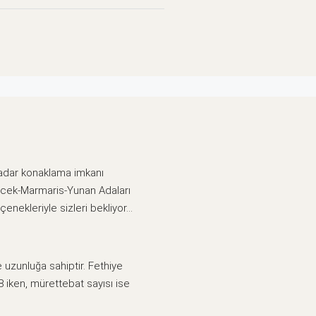
 kadar konaklama imkanı
öcek-Marmaris-Yunan Adaları
çenekleriyle sizleri bekliyor…
e uzunluğa sahiptir. Fethiye
 iken, mürettebat sayısı ise