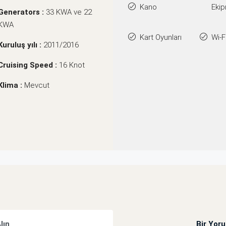
Kano
Ekip
Generators :
33 KWA ve 22
KWA
Kart Oyunları
Wi-F
Kuruluş yılı :
2011/2016
Cruising Speed :
16 Knot
Klima :
Mevcut
Alın
Bir Yor