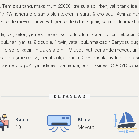
 Temiz su tankı, maksimum 20000 litre su alabilirken, yakıt tankı is
17 KW jeneratöre sahip olan teknenin, sürati 9 knotsdur. Aynı zama
erisinde mevcuttur ve yat içerisinde 6 tane geniş kabin bulunmaktad
, bar, salon, yemek masası, konforlu oturma alanı bulunmaktadır. K
lunan yat ’ta, 8 double, 1 twin, yatak bulunmaktadır. Banyosu duşa 
ir. Personel kabini, müzik sistemi, TV-Uydu, yat içerisinde mevcuttur. 
haberleşme cihazı, derinlik ölçer, radar, GPS, Pusula, uydu haberleşm
z Semercioğlu 4 yatında aynı zamanda, buz makinesi, CD-DVD oynat
DETAYLAR
Kabin
Klima
10
Mevcut