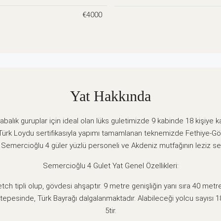
€4000
Yat Hakkında
balık guruplar için ideal olan lüks guletimizde 9 kabinde 18 kişiye
a Türk Loydu sertifikasıyla yapımı tamamlanan teknemizde Fethiye-G
z. Semercioğlu 4 güler yüzlü personeli ve Akdeniz mutfağının leziz se
Semercioğlu 4 Gulet Yat Genel Özellikleri:
ch tipli olup, gövdesi ahşaptır. 9 metre genişliğin yanı sıra 40 metr
tepesinde, Türk Bayrağı dalgalanmaktadır. Alabileceği yolcu sayısı 18
5tir.