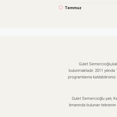
Temmuz
Gulet Semercioğlu,kala
bulunmaktadır. 2011 yılınd
programlarına katılabilirsini
Gulet Semercioğlu yatı, Ket
limanında bulunan teknenin 