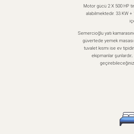
Motor gücü 2 X 500 HP tir.
alabilmektedir. 33 KW + 
iç
Semercioğlu yatı kamarasında
güvertede yemek masası bu
tuvalet kısmı ise ev tipid
ekipmanlar şunlardır; 
geçirebileceğini