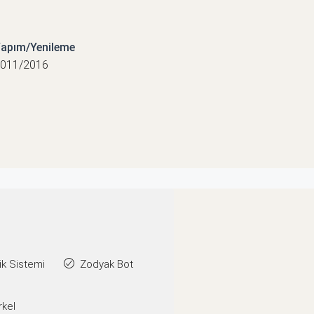
apım/Yenileme
011/2016
k Sistemi
Zodyak Bot
rkel