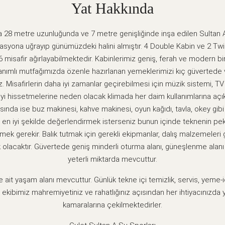
Yat Hakkında
da 28 metre uzunluğunda ve 7 metre genişliğinde inşa edilen Sultan A
yona uğrayıp günümüzdeki halini almıştır. 4 Double Kabin ve 2 Twi
misafir ağırlayabilmektedir. Kabinlerimiz geniş, ferah ve modern bi
ımlı mutfağımızda özenle hazırlanan yemeklerimizi kıç güvertede 
iz. Misafirlerin daha iyi zamanlar geçirebilmesi için müzik sistemi, T
iyi hissetmelerine neden olacak klimada her daim kullanımlarına açık
asında ise buz makinesi, kahve makinesi, oyun kağıdı, tavla, okey gib
nı en iyi şekilde değerlendirmek isterseniz bunun içinde teknenin pe
ek gerekir. Balık tutmak için gerekli ekipmanlar, dalış malzemeleri
k olacaktır. Güvertede geniş minderli oturma alanı, güneşlenme ala
yeterli miktarda mevcuttur.
 ait yaşam alanı mevcuttur. Günlük tekne içi temizlik, servis, yeme-iç
kibimiz mahremiyetiniz ve rahatlığınız açısından her ihtiyacınızda 
kamaralarına çekilmektedirler.