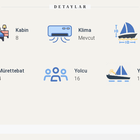
DETAYLAR
Kabin
Klima
8
Mevcut
Mürettebat
Yolcu
Y
4
16
1