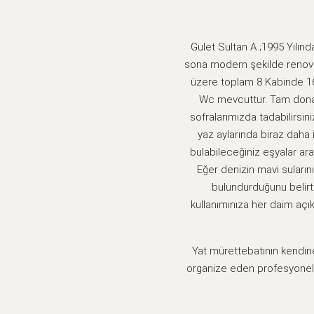
Gulet Sultan A ;1995 Yılın
sona modern şekilde renovas
üzere toplam 8 Kabinde 16 
Wc mevcuttur. Tam donan
sofralarımızda tadabilirsin
yaz aylarında biraz daha 
bulabileceğiniz eşyalar ar
Eğer denizin mavi suları
bulundurduğunu belirtm
kullanımınıza her daim açı
Yat mürettebatının kendine
organize eden profesyonel e