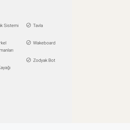
k Sistemi
Tavla
rkel
Wakeboard
manları
Zodyak Bot
Kayağı