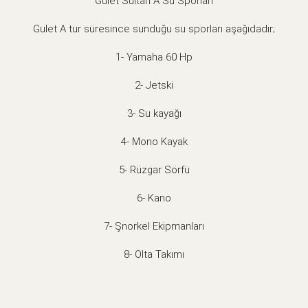
Gulet Sultan A Su Sporları
Gulet A tur süresince sunduğu su sporları aşağıdadır;
1- Yamaha 60 Hp
2- Jetski
3- Su kayağı
4- Mono Kayak
5- Rüzgar Sörfü
6- Kano
7- Şnorkel Ekipmanları
8- Olta Takımı