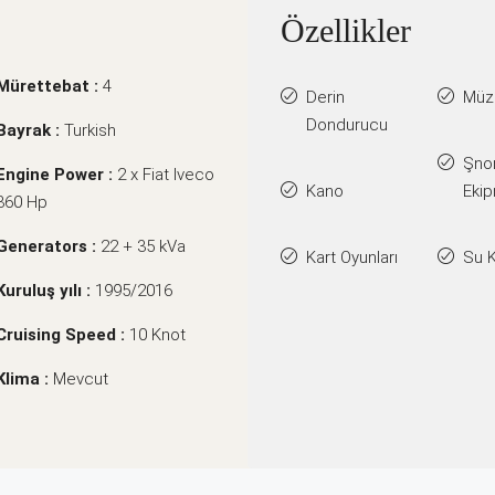
Özellikler
Mürettebat :
4
Derin
Müzi
Dondurucu
Bayrak :
Turkish
Şno
Engine Power :
2 x Fiat Iveco
Kano
Ekip
360 Hp
Generators :
22 + 35 kVa
Kart Oyunları
Su 
Kuruluş yılı :
1995/2016
Cruising Speed :
10 Knot
Klima :
Mevcut