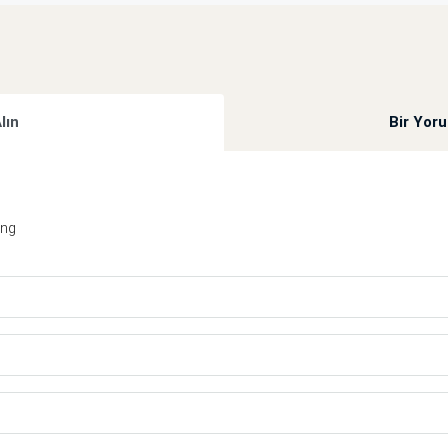
Alın
Bir Yor
ing