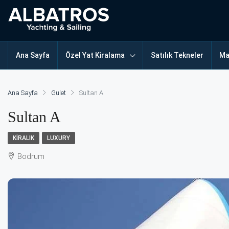
Ana Sayfa
Özel Yat Kiralama
Satılık Tekneler
Ma
Ana Sayfa
Gulet
Sultan A
Sultan A
KIRALIK
LUXURY
Bodrum