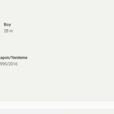
Boy
28 m
apım/Yenileme
995/2016