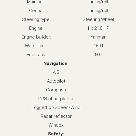
Main sail:
furling/roll
Genoa:
furling/roll
Steering type:
Steering Wheel
Engine:
1 x 21.0 HP
Engine builder:
Yanmar
Water tank:
160 l
Fuel tank:
50 l
Navigation:
AIS
Autopilot
Compass
GPS chart plotter
Logge/Lot/Speed/Wind
Radar reflector
Windex
Safety: