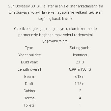
Sun Odyssey 30i SF ile ister ailenizle ister arkadaşlarınızla
tüm dünyaya kolaylıkla yelken açabilir ve yelkenli teknenin
keyfini çıkarabilirsiniz.
Özellikle küçük gruplar için uymlu olan teknemizde
partnerinzle başbaşa mavi yolculuk deneyimi
yaşayabilirsiniz..
Type:
Sailing yacht
Yacht builder:
Jeanneau
Build year:
2013.
Length overall:
8.99 m (30 ft)
Beam:
3.18 m
Draft:
1.75 m
Cabins:
2
Berths:
4
Toilets:
1