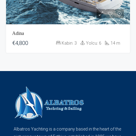
Adina
€4,800
Kabin:
3
Yolcu:
6
14
m
Albatros Yachting is a company based in the heart of the