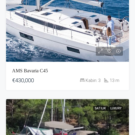
AMS Bavaria C45
€430,000
Kabin:
3
13
m
SATILIK
LUXURY