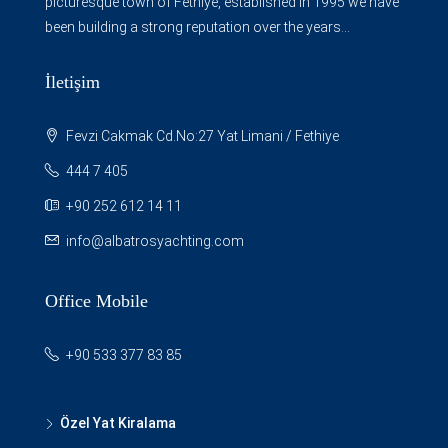
picturesque town of Fethiye, established in 1995 we have
been building a strong reputation over the years...
İletişim
Fevzi Cakmak Cd.No:27 Yat Limani / Fethiye
444 7 405
+90 252 612 14 11
info@albatrosyachting.com
Office Mobile
+90 533 377 83 85
Özel Yat Kiralama