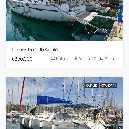
Licence To Chill (Satılık)
€250,000
Kabin:
5
Yolcu:
10
22
m
SATILIK
STANDARD