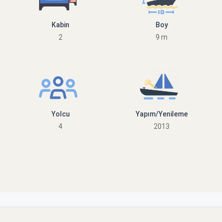
Kabin
Boy
2
9 m
Yolcu
Yapım/Yenileme
4
2013