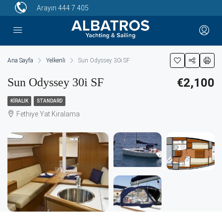
Arayın
444 7 405
Ana Sayfa
Yelkenli
Sun Odyssey 30i SF
Sun Odyssey 30i SF
€2,100
KIRALIK
STANDARD
Fethiye Yat Kiralama