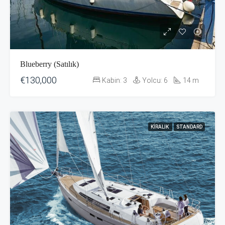
Blueberry (Satılık)
€130,000
Kabin:
3
Yolcu:
6
14
m
KIRALIK
STANDARD