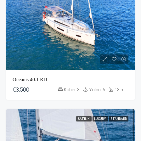
Oceanis 40.1 RD
€3,500
Kabin:
3
Yolcu:
6
13
m
SATILIK
LUXURY
STANDARD