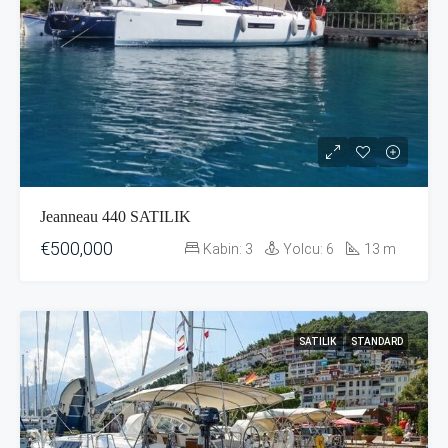
Jeanneau 440 SATILIK
€500,000
Kabin:
3
Yolcu:
6
13
m
SATILIK
STANDARD