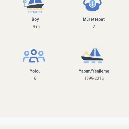
Boy
Mürettebat
19 m
2
Yolcu
Yapım/Yenileme
6
1999-2018