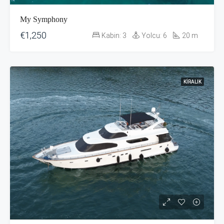
My Symphony
€1,250
Kabin:
3
Yolcu:
6
20
m
KIRALIK