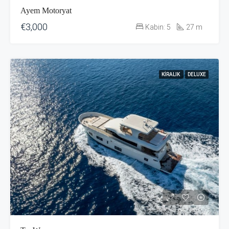
Ayem Motoryat
€3,000
Kabin:
5
27
m
KIRALIK
DELUXE