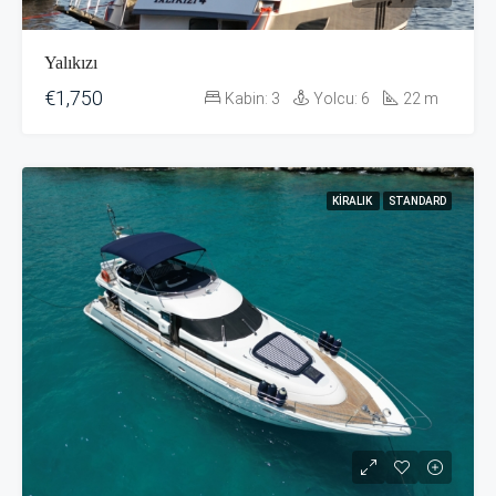
Yalıkızı
€1,750
Kabin:
3
Yolcu:
6
22
m
KIRALIK
STANDARD