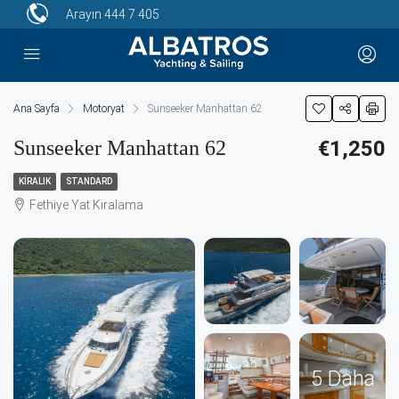
Arayın
444 7 405
Ana Sayfa
Motoryat
Sunseeker Manhattan 62
Sunseeker Manhattan 62
€1,250
KIRALIK
STANDARD
Fethiye Yat Kiralama
5 Daha