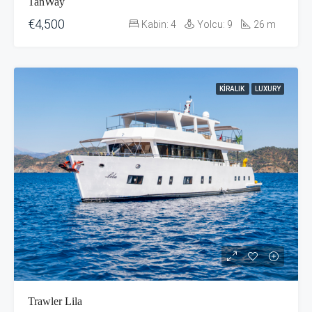
TanWay
€4,500
Kabin:
4
Yolcu:
9
26
m
KIRALIK
LUXURY
Trawler Lila