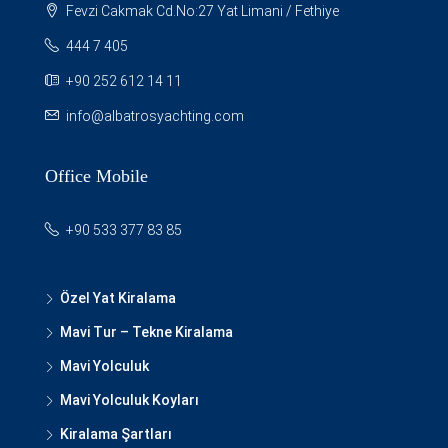
Fevzi Cakmak Cd.No:27 Yat Limani / Fethiye
444 7 405
+90 252 612 14 11
info@albatrosyachting.com
Office Mobile
+90 533 377 83 85
Özel Yat Kiralama
Mavi Tur – Tekne Kiralama
Mavi Yolculuk
Mavi Yolculuk Koyları
Kiralama Şartları