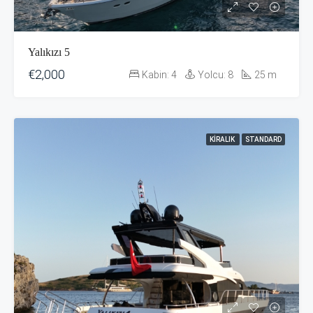
Yalıkızı 5
€2,000
Kabin:
4
Yolcu:
8
25
m
KIRALIK
STANDARD