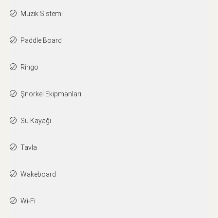
Müzik Sistemi
Paddle Board
Ringo
Şnorkel Ekipmanları
Su Kayağı
Tavla
Wakeboard
Wi-Fi