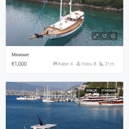
Miramare
€1,000
Kabin:
4
Yolcu:
8
21
m
KIRALIK
STANDARD