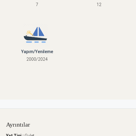
7
12
Yapım/Yenileme
2000/2024
Ayrıntılar
Yat Tipi :
Gulet