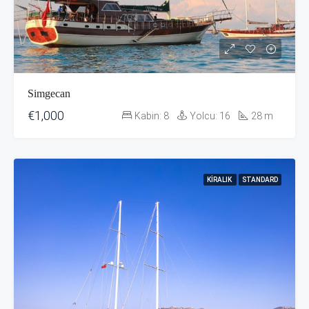
Simgecan
€1,000
Kabin:
8
Yolcu:
16
28
m
KIRALIK
STANDARD