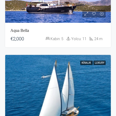
Aqua Bella
€2,000
Kabin:
5
Yolcu:
11
24
m
KIRALIK
LUXURY