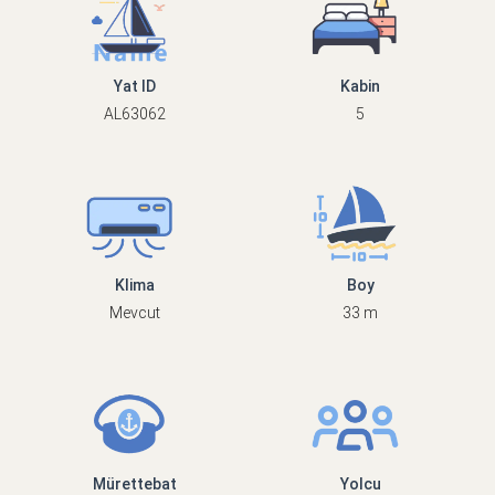
Yat ID
Kabin
AL63062
5
Klima
Boy
Mevcut
33 m
Mürettebat
Yolcu