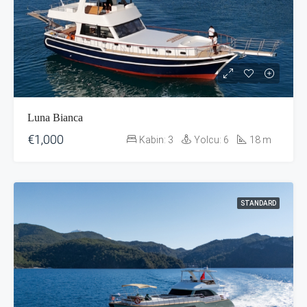
Luna Bianca
€1,000
Kabin:
3
Yolcu:
6
18
m
STANDARD