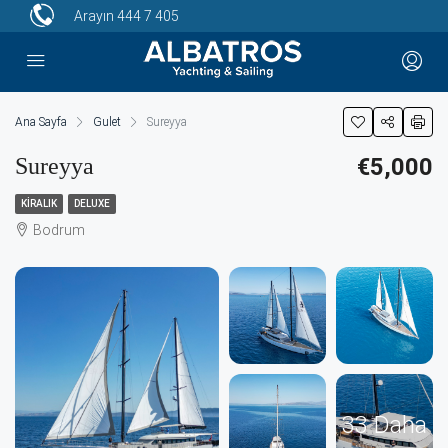
Arayın
444 7 405
Ana Sayfa
Gulet
Sureyya
Sureyya
€5,000
KIRALIK
DELUXE
Bodrum
33 Daha