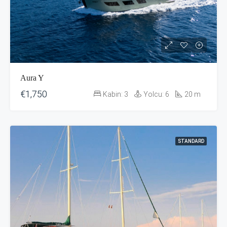
Aura Y
€1,750
Kabin:
3
Yolcu:
6
20
m
STANDARD