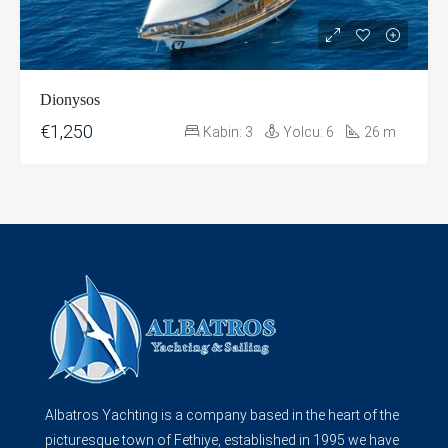
Dionysos
€1,250
Kabin:
3
Yolcu:
6
26
m
Albatros Yachting is a company based in the heart of the
picturesque town of Fethiye, established in 1995 we have