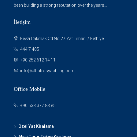
been building a strong reputation over the years...
İletişim
Fevzi Cakmak Cd.No:27 Yat Limani / Fethiye
444 7 405
+90 252 612 14 11
info@albatrosyachting.com
Office Mobile
+90 533 377 83 85
Özel Yat Kiralama
Mavi Tur – Tekne Kiralama