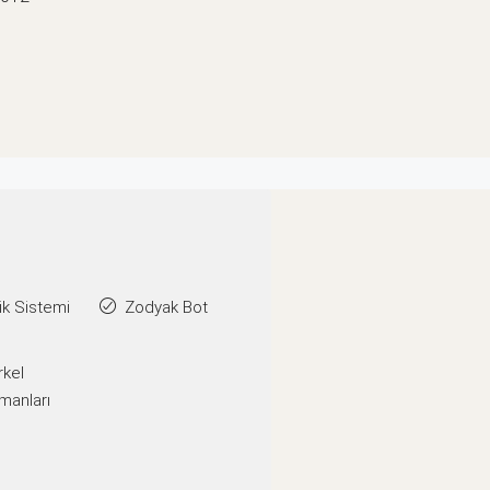
k Sistemi
Zodyak Bot
rkel
manları