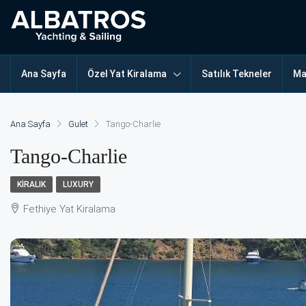
Ana Sayfa
Özel Yat Kiralama
Satılık Tekneler
Ma
Ana Sayfa
Gulet
Tango-Charlie
Tango-Charlie
KIRALIK
LUXURY
Fethiye Yat Kiralama