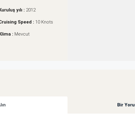
Kuruluş yılı :
2012
Cruising Speed :
10 Knots
Klima :
Mevcut
Alın
Bir Yor