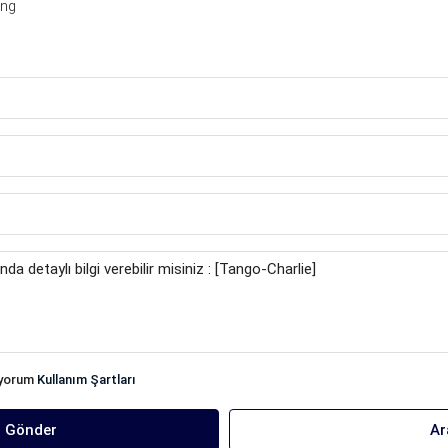
ing
iyorum
Kullanım Şartları
ı Gönder
Ar