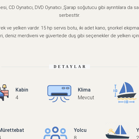
esi, CD Oynatıcı, DVD Oynatıcı ,Şarap soğutucu gibi ayrıntılara da sah
serbesttir.
k ve yelken vardır. 15 hp servis botu, iki adet kano, şnorkel ekipman
, deniz merdiveni ve güvertede duş gibi seçenekler de yelken içi
DETAYLAR
Kabin
Klima
4
Mevcut
Mürettebat
Yolcu
Y
4
8
2