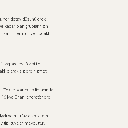
niz her detay düşünülerek
ye kadar olan gruplarınızın
misafir memnuniyeti odaklı
r kapasitesi 8 kişi ile
aklı olarak sizlere hizmet
dir. Tekne Marmaris limanında
+ 16 kva Onan jeneratörlere
yalı ve mutfak olarak tam
 tipi tuvalet mevcuttur.