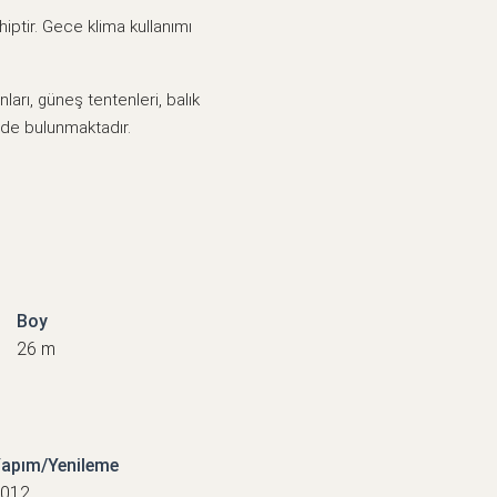
iptir. Gece klima kullanımı
ları, güneş tentenleri, balık
nde bulunmaktadır.
Boy
26 m
apım/Yenileme
012