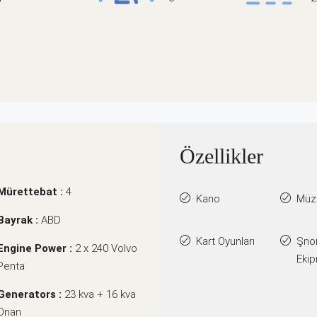
Özellikler
Mürettebat :
4
Kano
Müzi
Bayrak :
ABD
Kart Oyunları
Şno
Engine Power :
2 x 240 Volvo
Ekip
Penta
Generators :
23 kva + 16 kva
Onan