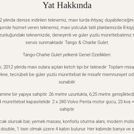
Yat Hakkında
 yılında denize indirilen teknemiz, mavi turda ihtiyaç duyabileceği
oride hizmet veren teknemiz, mavi yolculuk tatil planlarınızda 8 kişi
zunluğundaki teknemizde, deneyimli ve güler yüzlü mürettebatımız 
servis sunmaktadır. Tango & Charlie Gulet.
Tango-Charlie Gulet yelkenli Genel Özellikleri:
 2012 yılında mavi sulara açılan ketch tipi bir teknedir. Toplam misafi
tekne, tecrübeli be güler yüzlü mürettebat ile misafir memnuniyet od
sunabilir.
mine bir yapıya sahiptir. 26 metre uzunlukta, 6,25 metre genişlikte
 4 mürettebat kapasitelidir. 2 x 240 Volvo Penta motor gücü, 23 kva 
sahiptir.
acak olursak bar, yemek masası, konforlu oturma alanı, modern mobil
 double, 1 twin olmak üzere 4 kabin bulunur. Her kabinde banya ve ev