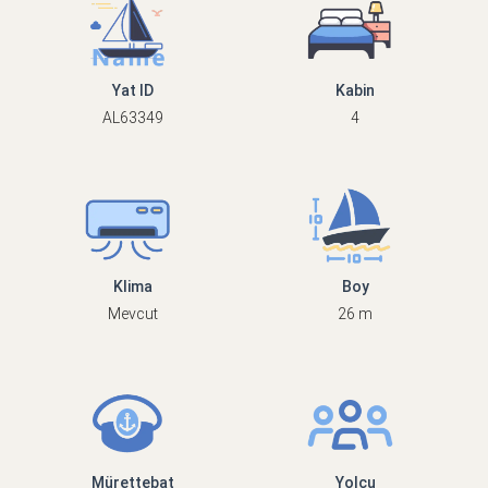
Yat ID
Kabin
AL63349
4
Klima
Boy
Mevcut
26 m
Mürettebat
Yolcu