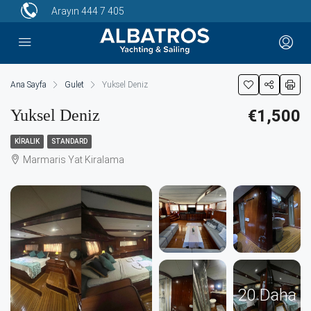
Arayın
444 7 405
Ana Sayfa
Gulet
Yuksel Deniz
Yuksel Deniz
€1,500
KIRALIK
STANDARD
Marmaris Yat Kiralama
20 Daha