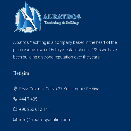
Albatros Yachting is a company based in the heart of the
picturesque town of Fethiye, established in 1995 we have
been building a strong reputation over the years...
İletişim
Fevzi Cakmak Cd.No:27 Yat Limani / Fethiye
444 7 405
+90 252 612 14 11
info@albatrosyachting.com