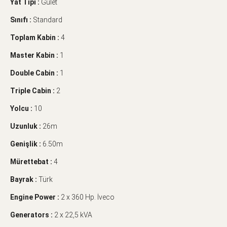
Yat Tipi :
Gulet
Sınıfı :
Standard
Toplam Kabin :
4
Master Kabin :
1
Double Cabin :
1
Triple Cabin :
2
Yolcu :
10
Uzunluk :
26m
Genişlik :
6.50m
Mürettebat :
4
Bayrak :
Türk
Engine Power :
2 x 360 Hp. İveco
Generators :
2 x 22,5 kVA