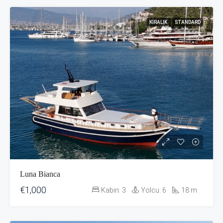
KIRALIK
STANDARD
Luna Bianca
€1,000
Kabin:
3
Yolcu:
6
18
m