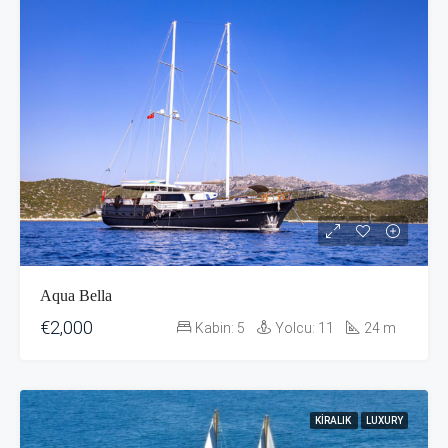
Aqua Bella
€2,000
Kabin:
5
Yolcu:
11
24
m
KIRALIK
LUXURY