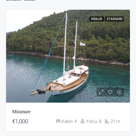
KIRALIK
STANDARD
Miramare
€1,000
Kabin:
4
Yolcu:
8
21
m