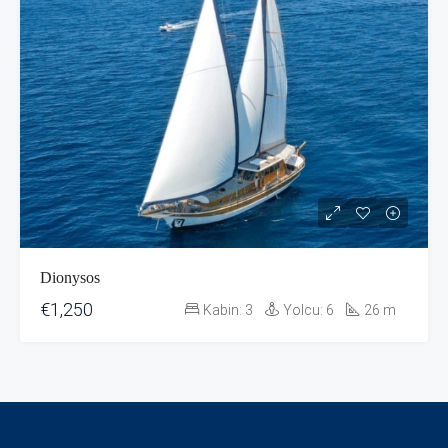
Dionysos
€1,250
Kabin:
3
Yolcu:
6
26
m