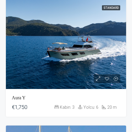
STANDARD
Aura Y
€1,750
Kabin:
3
Yolcu:
6
20
m