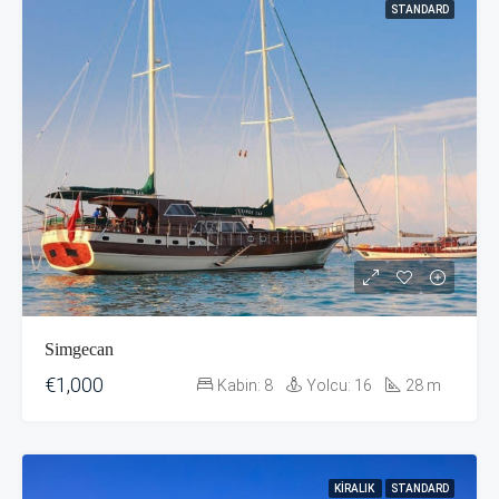
STANDARD
Simgecan
€1,000
Kabin:
8
Yolcu:
16
28
m
KIRALIK
STANDARD