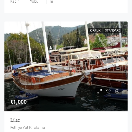
Kabin
Yolcu
m
KIRALIK
STANDARD
€1,000
Lilac
Fethiye Yat Kiralama