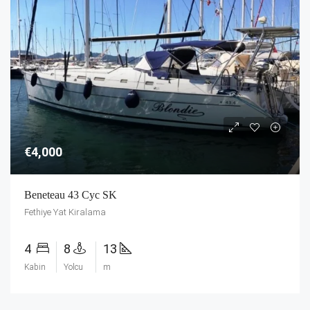
€4,000
Beneteau 43 Cyc SK
Fethiye Yat Kiralama
4
8
13
Kabin
Yolcu
m