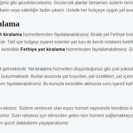
ğiniz gibi gezebileceksiniz. Gezilecek alanlar tamamen sizlerin tercihi
karın veya sakinliğin tadını çıkarın. Üstelik her bütçeye uygun yat avan
ralama
t kiralama
hizmetlerinden faydalanabilirsiniz. Kiralık yat Fethiye 
. Tatil için bölgeyi ziyaret edenler yat turu ile kendi rotalarını belirl
 kesinlikle
Fethiye yat kiralama
hizmetinden faydalanabilirsiniz. G
at gelmektedir.
Yat kiralama
hizmetleri düşündüğünüz gibi çok yükse
 bulunmaktadır. Bunlar arasında yat boyutları, yat özellikleri, yat içeri
n faydalanabilirsiniz. Bu konuda kesinlikle aklınızda soru işareti kal
ceksiniz. Sizlere verilecek olan eşsiz hizmet sayesinde kendinizi 
siniz. Sizin rahatınız için elimizden gelen tüm hizmeti sağlamaktayı
en güzel dakikalarını yaşayacaksınız.