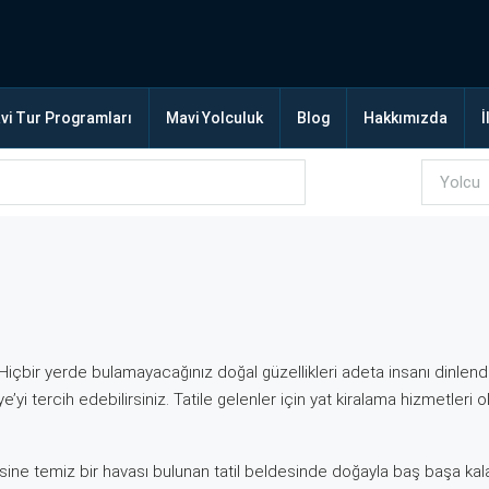
vi Tur Programları
Mavi Yolculuk
Blog
Hakkımızda
İ
ir. Hiçbir yerde bulamayacağınız doğal güzellikleri adeta insanı dinlen
i tercih edebilirsiniz. Tatile gelenler için yat kiralama hizmetleri 
lesine temiz bir havası bulunan tatil beldesinde doğayla baş başa kalaca