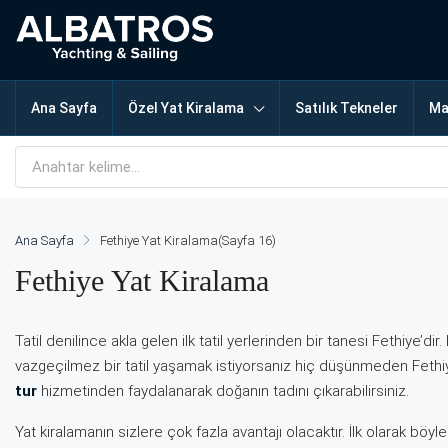
Ana Sayfa
Özel Yat Kiralama
Satılık Tekneler
Ma
Ana Sayfa
Fethiye Yat Kiralama
(Sayfa 16)
Fethiye Yat Kiralama
Tatil denilince akla gelen ilk tatil yerlerinden bir tanesi Fethiye’d
vazgeçilmez bir tatil yaşamak istiyorsanız hiç düşünmeden Fethiye’y
tur
hizmetinden faydalanarak doğanın tadını çıkarabilirsiniz.
Yat kiralamanın sizlere çok fazla avantajı olacaktır. İlk olarak böy