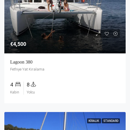
€4,500
Lagoon 380
Fethiye Yat Kiralama
4
8
Kabin
Yolcu
KIRALIK
STANDARD