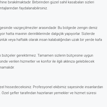
ne bırakılmaktadır. Birbirinden güzel sahil kasabaları sizleri
tajlarından faydalanabilirsiniz.
bölgesinde vazgeçilmezler arasındadır. Bu bölgede zengin deniz
iyor hatta mavinin derinliklerinde dalgıçlık yapıyorlar. Sizlerde
ünlük veya haftalık olarak insan kalabalığından uzak bir yerde kafa
k bütçeler gerektirmez. Tamamen sizlerin bütçesine uygun
sinde verilen hizmetler ve konfor ile ilgili aklınıza gelebilecek
mamalıdır.
özel hissedeceksiniz. Profesyonel ekibimiz sayesinde insanlardan
z. Özel şefler tarafından hazırlanan yemekler ve hizmet süresi