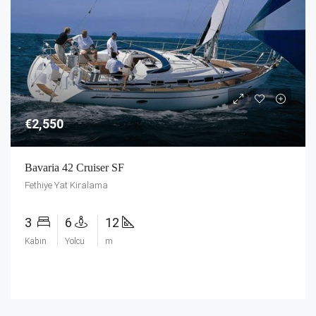
€2,550
Bavaria 42 Cruiser SF
Fethiye Yat Kiralama
3
6
12
Kabin
Yolcu
m