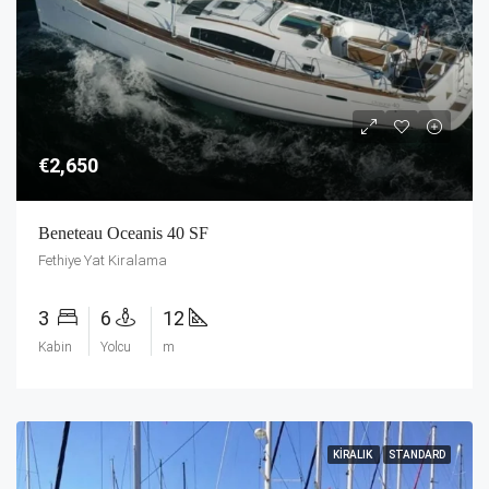
€2,650
Beneteau Oceanis 40 SF
Fethiye Yat Kiralama
3
6
12
Kabin
Yolcu
m
KIRALIK
STANDARD