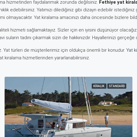
lama hizmetinden faydalanmak zorunda değilsiniz.
Fethiye yat kira
klık edebilirsiniz. Yatımızı dilediğiniz gibi dizayn edebilir istediğiniz 
emi olmayacaktır. Yat kiralama amacınızı daha öncesinde bizlere bildirer
iteli hizmeti sağlamaktayız. Sizler için en iyisini düşünüyor olacağız. 
vi suların tadını çıkarmak sizin de hakkınızdır. Hayallerinizi gerçeğe
ız. Yat türleri de müşterilerimiz için oldukça önemli bir konudur.
Yat k
 yat kiralama hizmetlerinden yararlanabilirsiniz.
KIRALIK
STANDARD