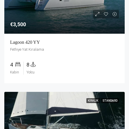
€3,500
Lagoon 420 YY
Fethiye Yat Kiralama
4
8
Kabin
Yolcu
KIRALIK
STANDARD