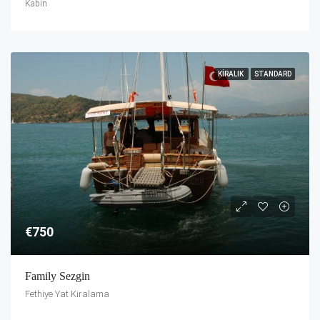
Kabin
KIRALIK
STANDARD
€750
Family Sezgin
Fethiye Yat Kiralama