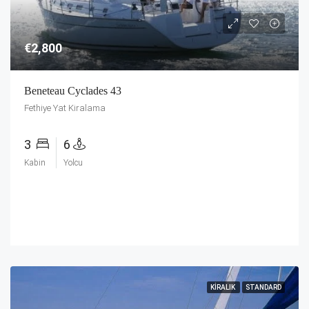
€2,800
Beneteau Cyclades 43
Fethiye Yat Kiralama
3
6
Kabin
Yolcu
KIRALIK
STANDARD