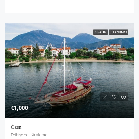
KIRALIK
STANDARD
€1,000
Özen
Fethiye Yat Kiralama