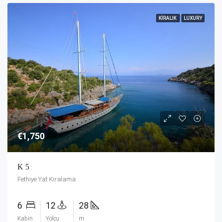
KIRALIK
LUXURY
€1,750
K 5
Fethiye Yat Kiralama
6
12
28
Kabin
Yolcu
m