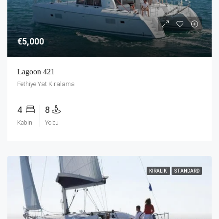
€5,000
Lagoon 421
Fethiye Yat Kiralama
4
8
Kabin
Yolcu
KIRALIK
STANDARD