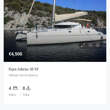
€4,500
Pajot Athena 38 SF
Fethiye Yat Kiralama
4
8
Kabin
Yolcu