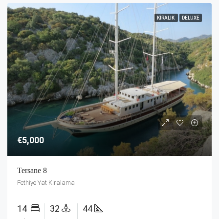
KIRALIK
DELUXE
€5,000
Tersane 8
Fethiye Yat Kiralama
14
32
44