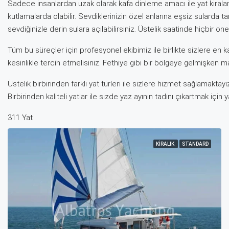
Sadece insanlardan uzak olarak kafa dinleme amacı ile yat kira
kutlamalarda olabilir. Sevdiklerinizin özel anlarına eşsiz sularda tanı
sevdiğinizle derin sulara açılabilirsiniz. Üstelik saatinde hiçbir ön
Tüm bu süreçler için profesyonel ekibimiz ile birlikte sizlere en kal
kesinlikle tercih etmelisiniz. Fethiye gibi bir bölgeye gelmişken ma
Üstelik birbirinden farklı yat türleri ile sizlere hizmet sağlamaktay
Birbirinden kaliteli yatlar ile sizde yaz ayının tadını çıkartmak için
311 Yat
KIRALIK
STANDARD