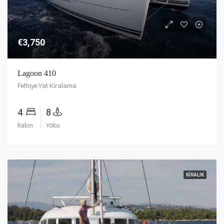
€3,750
Lagoon 410
Fethiye Yat Kiralama
4
8
Kabin
Yolcu
KIRALIK