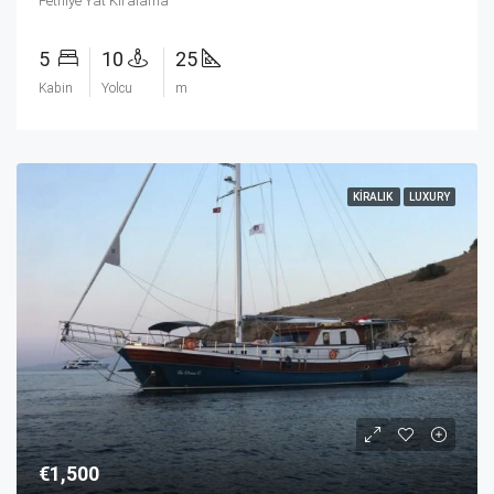
Fethiye Yat Kiralama
5
10
25
Kabin
Yolcu
m
KIRALIK
LUXURY
€1,500