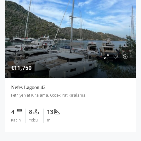
€11,750
Nefes Lagoon 42
Fethiye Yat Kiralama, Göcek Yat Kiralama
4
8
13
Kabin
Yolcu
m