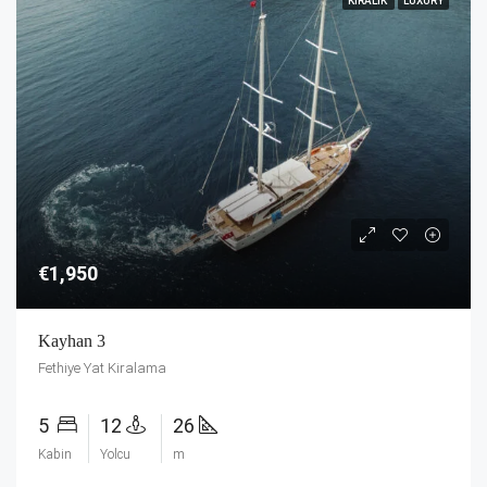
KIRALIK
LUXURY
€1,950
Kayhan 3
Fethiye Yat Kiralama
5
12
26
Kabin
Yolcu
m