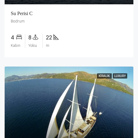
Su Perisi C
Bodrum
4
8
22
Kabin
Yolcu
m
KIRALIK
LUXURY