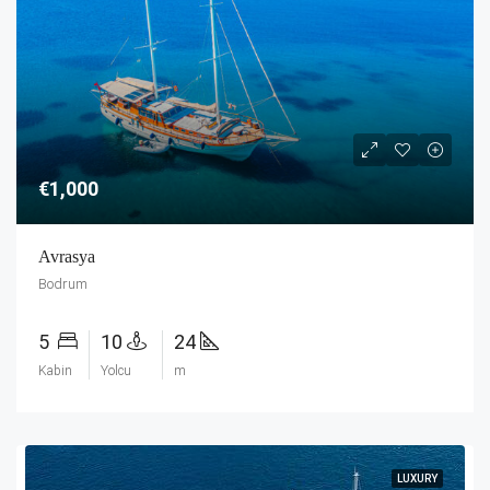
€1,000
Avrasya
Bodrum
5
10
24
Kabin
Yolcu
m
LUXURY