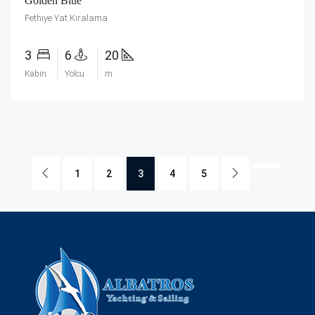
Golden Blue
Fethiye Yat Kiralama
3
6
20
Kabin
Yolcu
m
1
2
3
4
5