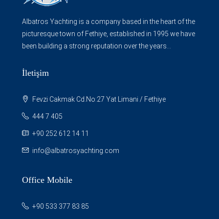
Albatros Yachting is a company based in the heart of the
picturesque town of Fethiye, established in 1995 we have
been building a strong reputation over the years...
İletişim
Fevzi Cakmak Cd.No:27 Yat Limani / Fethiye
444 7 405
+90 252 612 14 11
info@albatrosyachting.com
Office Mobile
+90 533 377 83 85