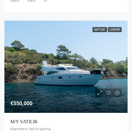
Kabin
Yolcu
m
SATILIK
LUXURY
€550,000
M/Y SATILIK
Marmaris Yat Kiralama