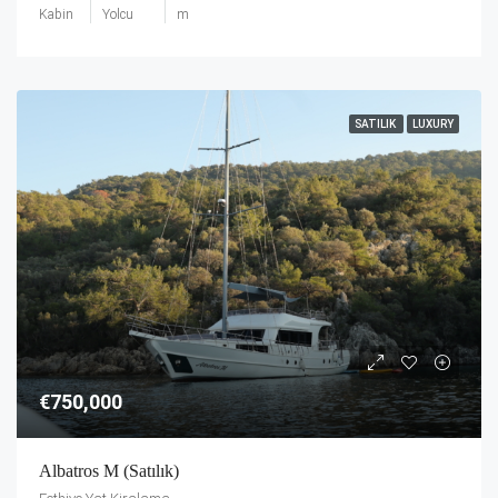
Kabin
Yolcu
m
SATILIK
LUXURY
€750,000
Albatros M (Satılık)