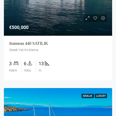
€500,000
Jeanneau 440 SATILIK
Göcek Yat Kiralama
3
6
13
Kabin
Yolcu
m
KIRALIK
LUXURY