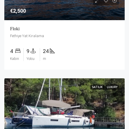
€2,500
Floki
Fethiye Yat Kiralama
4
9
24
Kabin
Yolcu
m
SATILIK
LUXURY