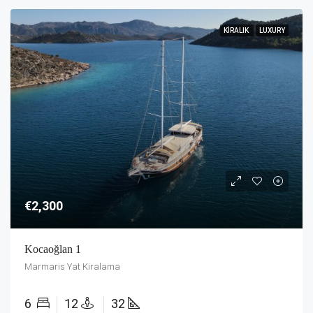
KIRALIK
LUXURY
€2,300
Kocaoğlan 1
Marmaris Yat Kiralama
6
12
32