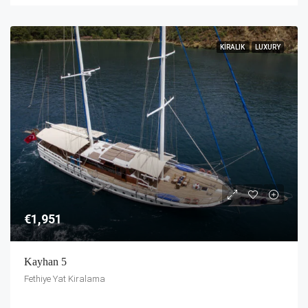
KIRALIK
LUXURY
€1,951
Kayhan 5
Fethiye Yat Kiralama