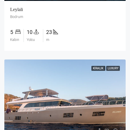
Leylali
Bodrum
5
10
23
Kabin
Yolcu
m
KIRALIK
LUXURY