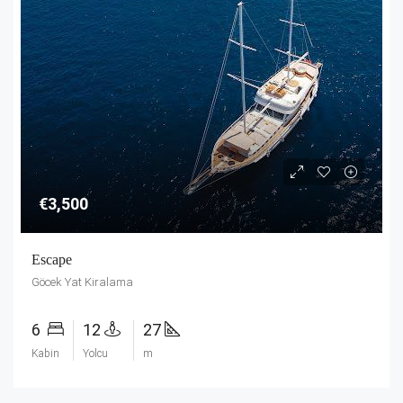
€3,500
Escape
Göcek Yat Kiralama
6
12
27
Kabin
Yolcu
m