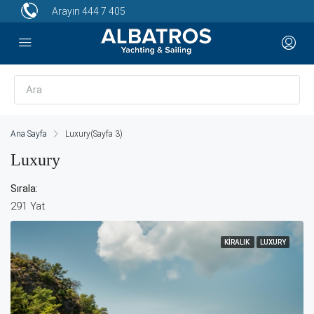
Arayın
444 7 405
Ana Sayfa
Luxury
(Sayfa 3)
Luxury
Sırala:
291 Yat
KIRALIK
LUXURY