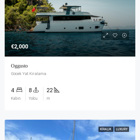
€2,000
Oggusto
Göcek Yat Kiralama
4
8
22
Kabin
Yolcu
m
KIRALIK
LUXURY