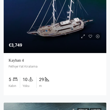
€3,749
Kayhan 4
Fethiye Yat Kiralama
5
10
29
Kabin
Yolcu
m