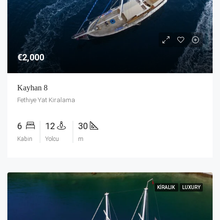
€2,000
Kayhan 8
Fethiye Yat Kiralama
6
12
30
Kabin
Yolcu
m
KIRALIK
LUXURY