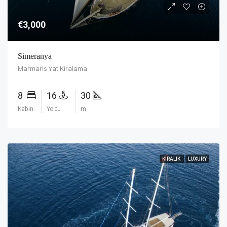
€3,000
Simeranya
Marmaris Yat Kiralama
8
16
30
Kabin
Yolcu
m
KIRALIK
LUXURY