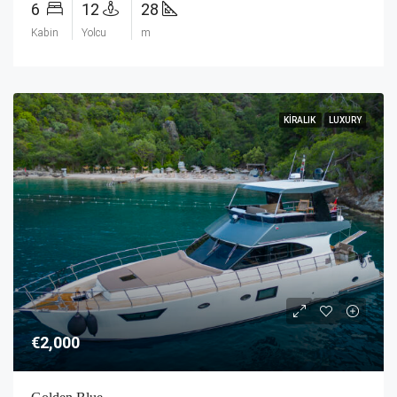
6
12
28
Kabin
Yolcu
m
KIRALIK
LUXURY
€2,000