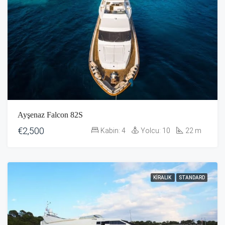
Ayşenaz Falcon 82S
€2,500
Kabin:
4
Yolcu:
10
22
m
KIRALIK
STANDARD