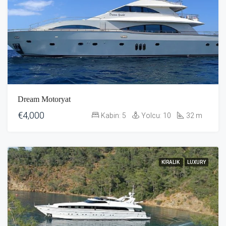
Dream Motoryat
€4,000
Kabin:
5
Yolcu:
10
32
m
KIRALIK
LUXURY