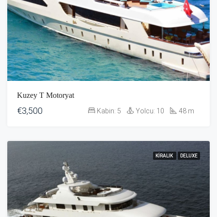
Kuzey T Motoryat
€3,500
Kabin:
5
Yolcu:
10
48
m
KIRALIK
DELUXE