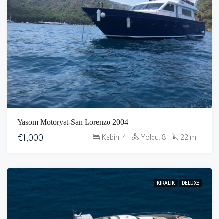
Yasom Motoryat-San Lorenzo 2004
€1,000
Kabin:
4
Yolcu:
8
22
m
KIRALIK
DELUXE