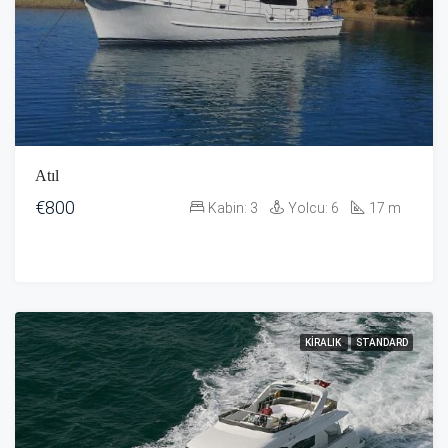
Atıl
€800
Kabin:
3
Yolcu:
6
17
m
KIRALIK
STANDARD