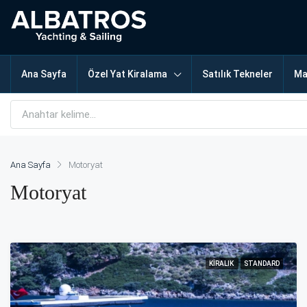
Ana Sayfa
Özel Yat Kiralama
Satılık Tekneler
Ma
Ana Sayfa
Motoryat
Motoryat
KIRALIK
STANDARD