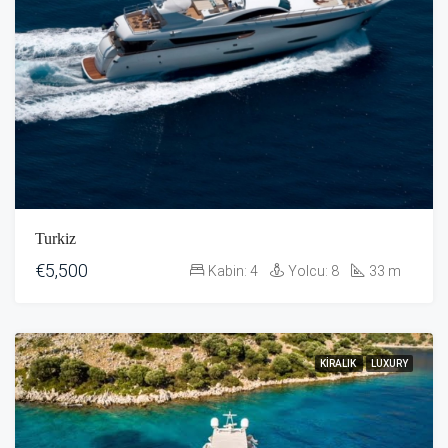
Turkiz
€5,500
Kabin:
4
Yolcu:
8
33
m
KIRALIK
LUXURY