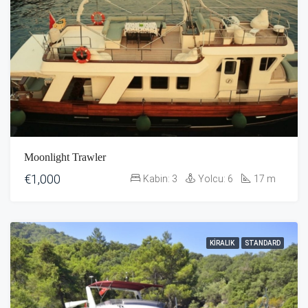
Moonlight Trawler
€1,000
Kabin:
3
Yolcu:
6
17
m
KIRALIK
STANDARD