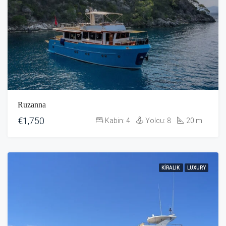
Ruzanna
€1,750
Kabin:
4
Yolcu:
8
20
m
KIRALIK
LUXURY