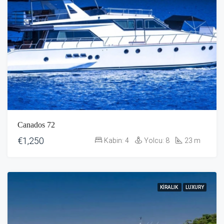
Canados 72
€1,250
Kabin:
4
Yolcu:
8
23
m
KIRALIK
LUXURY