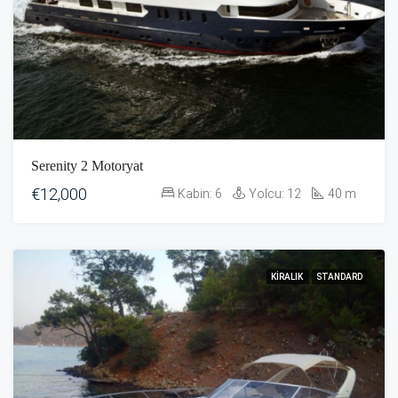
Serenity 2 Motoryat
€12,000
Kabin:
6
Yolcu:
12
40
m
KIRALIK
STANDARD