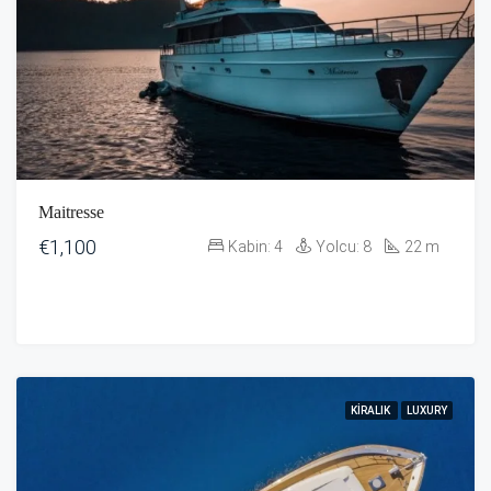
Maitresse
€1,100
Kabin:
4
Yolcu:
8
22
m
KIRALIK
LUXURY