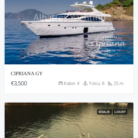
CIPRIANA GY
€3,500
Kabin:
4
Yolcu:
8
25
m
KIRALIK
LUXURY