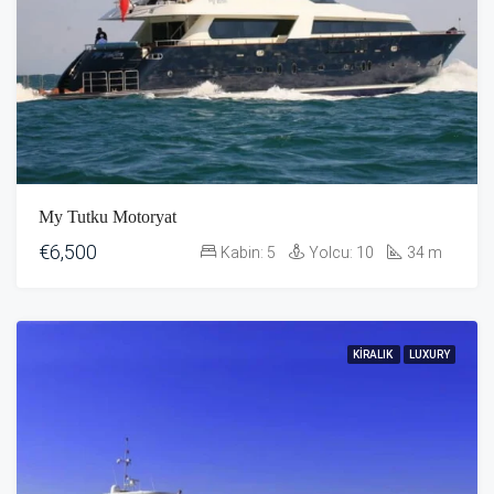
My Tutku Motoryat
€6,500
Kabin:
5
Yolcu:
10
34
m
KIRALIK
LUXURY