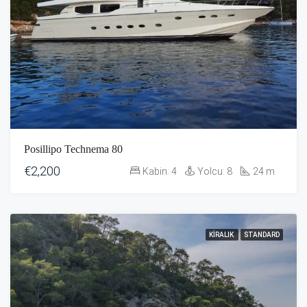
Posillipo Technema 80
€2,200
Kabin:
4
Yolcu:
8
24
m
KIRALIK
STANDARD