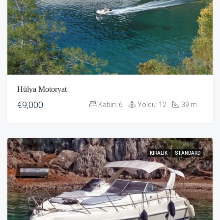
Hülya Motoryat
€9,000
Kabin:
6
Yolcu:
12
39
m
KIRALIK
STANDARD