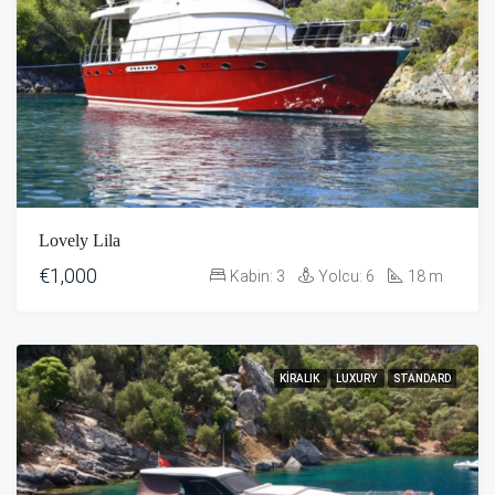
Lovely Lila
€1,000
Kabin:
3
Yolcu:
6
18
m
KIRALIK
LUXURY
STANDARD