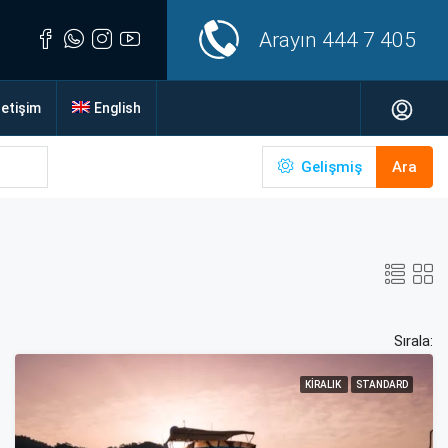
Arayın
444 7 405
letişim
English
Gelişmiş
Ara
Sırala:
KIRALIK
STANDARD