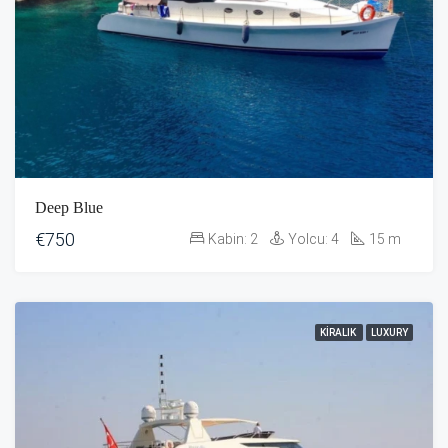
Deep Blue
€750
Kabin:
2
Yolcu:
4
15
m
KIRALIK
LUXURY