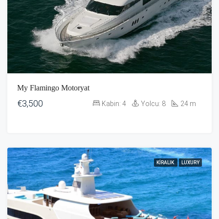
My Flamingo Motoryat
€3,500
Kabin:
4
Yolcu:
8
24
m
KIRALIK
LUXURY