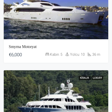
Smyrna Motoryat
€6,000
Kabin:
5
Yolcu:
10
36
m
KIRALIK
LUXURY