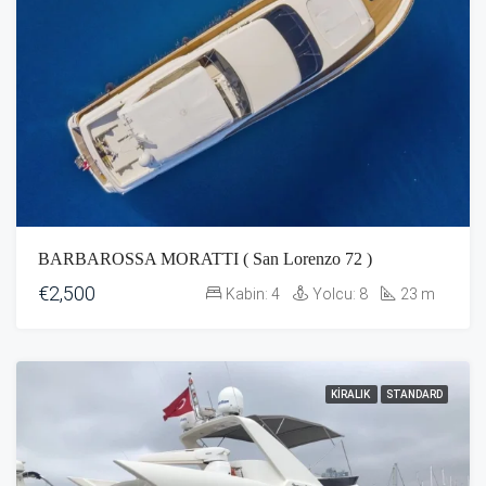
BARBAROSSA MORATTI ( San Lorenzo 72 )
€2,500
Kabin:
4
Yolcu:
8
23
m
KIRALIK
STANDARD