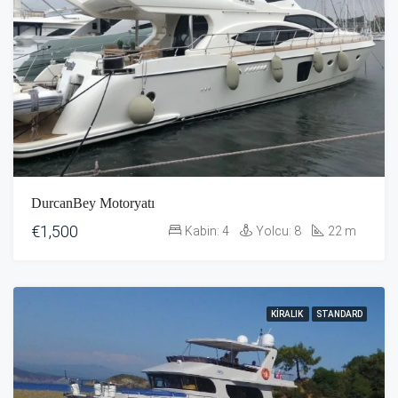
DurcanBey Motoryatı
€1,500
Kabin:
4
Yolcu:
8
22
m
KIRALIK
STANDARD