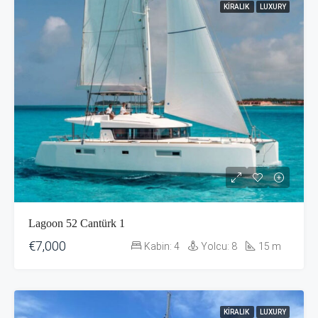
KIRALIK
LUXURY
Lagoon 52 Cantürk 1
€7,000
Kabin:
4
Yolcu:
8
15
m
KIRALIK
LUXURY