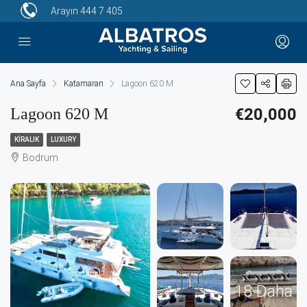
Arayın
444 7 405
Ana Sayfa
Katamaran
Lagoon 620 M
Lagoon 620 M
€20,000
KIRALIK
LUXURY
Bodrum
18 Daha