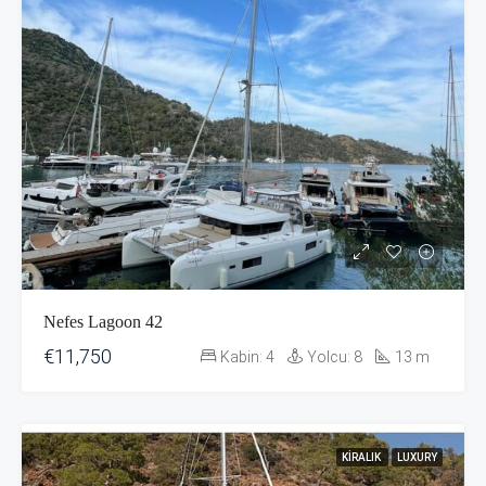
Nefes Lagoon 42
€11,750
Kabin:
4
Yolcu:
8
13
m
KIRALIK
LUXURY