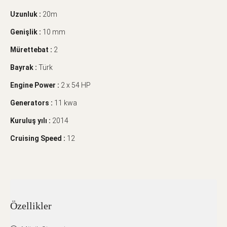
Uzunluk :
20m
Genişlik :
10 mm
Mürettebat :
2
Bayrak :
Türk
Engine Power :
2 x 54 HP
Generators :
11 kwa
Kuruluş yılı :
2014
Cruising Speed :
12
Özellikler