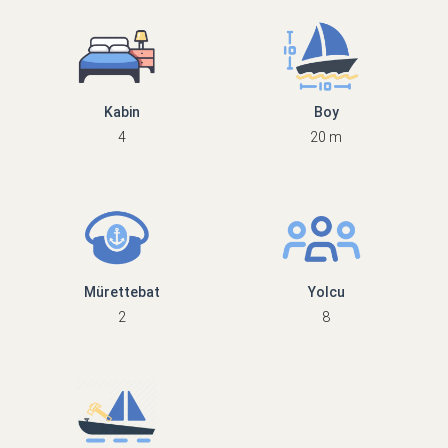
Kabin
Boy
4
20 m
Mürettebat
Yolcu
2
8