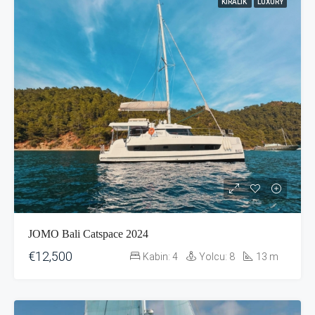
KIRALIK
LUXURY
JOMO Bali Catspace 2024
€12,500
Kabin:
4
Yolcu:
8
13
m