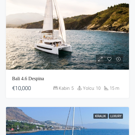
Bali 4.6 Despina
€10,000
Kabin:
5
Yolcu:
10
15
m
KIRALIK
LUXURY