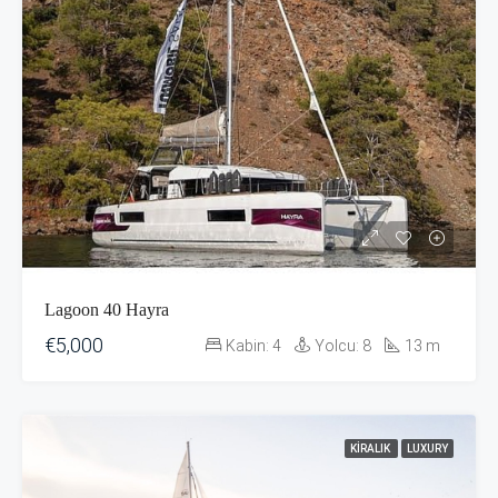
Lagoon 40 Hayra
€5,000
Kabin:
4
Yolcu:
8
13
m
KIRALIK
LUXURY