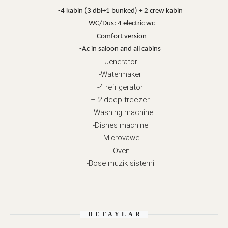
-4 kabin (3 dbl+1 bunked) + 2 crew kabin
-WC/Dus: 4 electric wc
-Comfort version
-Ac in saloon and all cabins
-Jenerator
-Watermaker
-4 refrigerator
– 2 deep freezer
– Washing machine
-Dishes machine
-Microvawe
-Oven
-Bose muzik sistemi
DETAYLAR