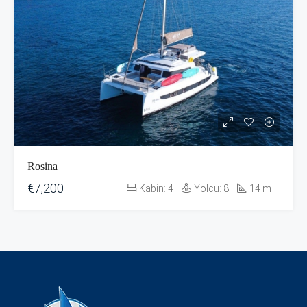
Rosina
€7,200
Kabin:
4
Yolcu:
8
14
m