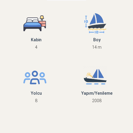
Kabin
Boy
4
14 m
Yolcu
Yapım/Yenileme
8
2008