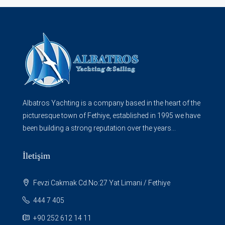
Albatros Yachting is a company based in the heart of the
picturesque town of Fethiye, established in 1995 we have
been building a strong reputation over the years...
İletişim
Fevzi Cakmak Cd.No:27 Yat Limani / Fethiye
444 7 405
+90 252 612 14 11