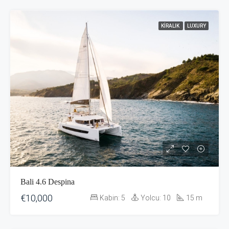
KIRALIK
LUXURY
Bali 4.6 Despina
€10,000
Kabin:
5
Yolcu:
10
15
m