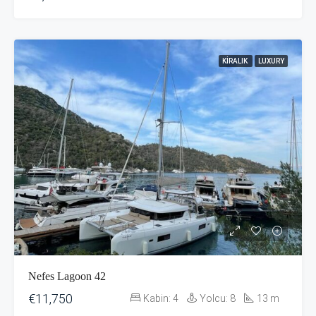
KIRALIK
LUXURY
Nefes Lagoon 42
€11,750
Kabin:
4
Yolcu:
8
13
m