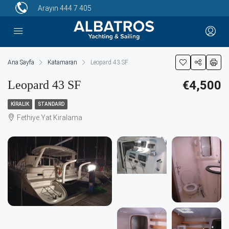
Arayın
444 7 405
Ana Sayfa
Katamaran
Leopard 43 SF
Leopard 43 SF
€4,500
KIRALIK
STANDARD
Fethiye Yat Kiralama