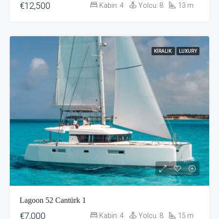
€12,500
Kabin:
4
Yolcu:
8
13
m
KIRALIK
LUXURY
Lagoon 52 Cantürk 1
€7,000
Kabin:
4
Yolcu:
8
15
m