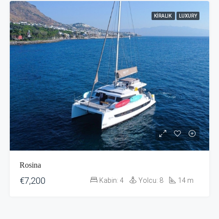
KIRALIK
LUXURY
Rosina
€7,200
Kabin:
4
Yolcu:
8
14
m