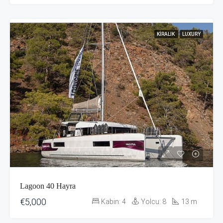
KIRALIK
LUXURY
Lagoon 40 Hayra
€5,000
Kabin:
4
Yolcu:
8
13
m