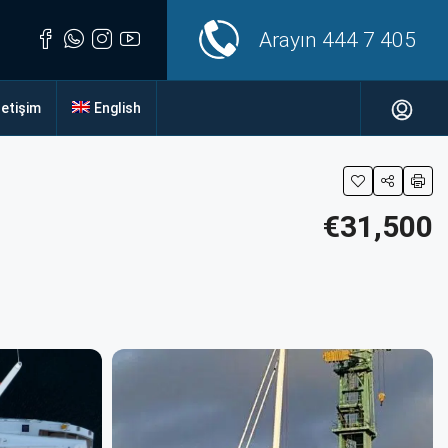
Arayın
444 7 405
letişim
English
€31,500