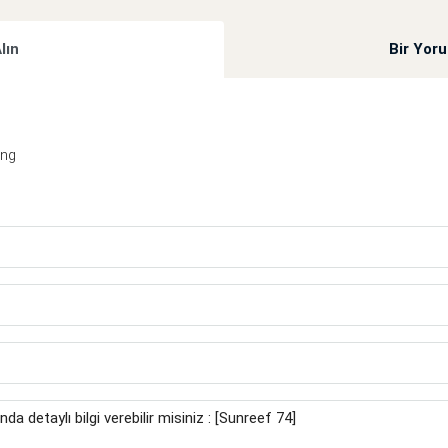
Alın
Bir Yor
ing