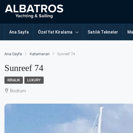
Ana Sayfa
Özel Yat Kiralama
Satılık Tekneler
Ma
Ana Sayfa
Katamaran
Sunreef 74
Sunreef 74
KIRALIK
LUXURY
Bodrum