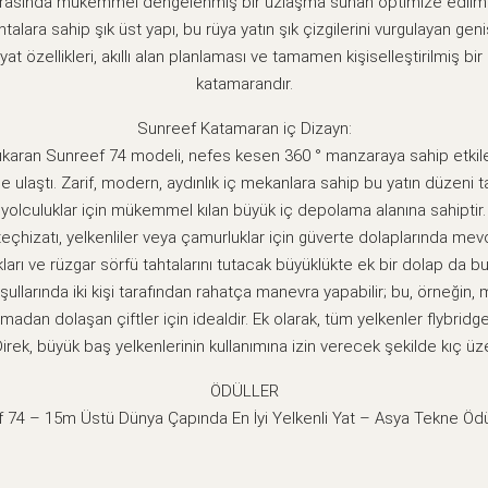
arasında mükemmel dengelenmiş bir uzlaşma sunan optimize edilmiş 
ahtalara sahip şık üst yapı, bu rüya yatın şık çizgilerini vurgulayan g
yat özellikleri, akıllı alan planlaması ve tamamen kişiselleştirilmiş bir
katamarandır.
Sunreef Katamaran iç Dizayn:
ıkaran Sunreef 74 modeli, nefes kesen 360 ° manzaraya sahip etkile
ne ulaştı. Zarif, modern, aydınlık iç mekanlara sahip bu yatın düzen
olculuklar için mükemmel kılan büyük iç depolama alanına sahiptir.
ş teçhizatı, yelkenliler veya çamurluklar için güverte dolaplarında me
ları ve rüzgar sörfü tahtalarını tutacak büyüklükte ek bir dolap da bu
ullarında iki kişi tarafından rahatça manevra yapabilir; bu, örneğin,
adan dolaşan çiftler için idealdir. Ek olarak, tüm yelkenler flybri
 Direk, büyük baş yelkenlerinin kullanımına izin verecek şekilde kıç üze
ÖDÜLLER
 74 – 15m Üstü Dünya Çapında En İyi Yelkenli Yat – Asya Tekne Öd