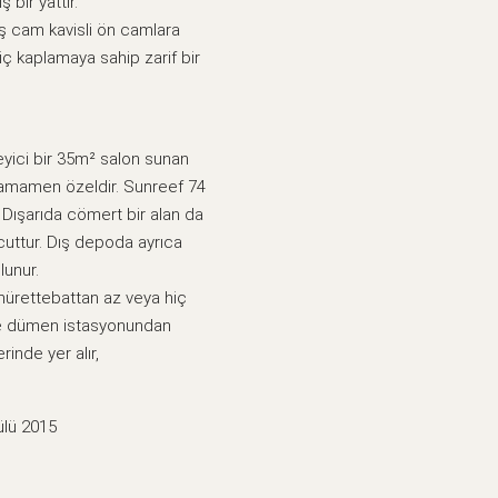
bir yattır.
eniş cam kavisli ön camlara
 iç kaplamaya sahip zarif bir
yici bir 35m² salon sunan
i tamamen özeldir. Sunreef 74
 Dışarıda cömert bir alan da
vcuttur. Dış depoda ayrıca
lunur.
 mürettebattan az veya hiç
dge dümen istasyonundan
rinde yer alır,
ülü 2015