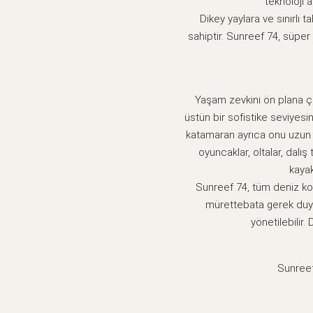
teknoloji 
Dikey yaylara ve sınırlı t
sahiptir. Sunreef 74, süper 
Yaşam zevkini ön plana ç
üstün bir sofistike seviyesi
katamaran ayrıca onu uzun y
oyuncaklar, oltalar, dalı
kayak
Sunreef 74, tüm deniz koş
mürettebata gerek duym
yönetilebilir.
Sunreef