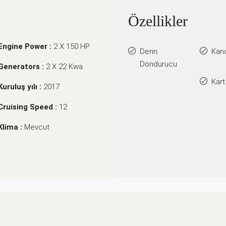
Özellikler
Engine Power :
2 X 150 HP
Derin
Kan
Dondurucu
Generators :
2 X 22 Kwa
Kart
Kuruluş yılı :
2017
Cruising Speed :
12
Klima :
Mevcut