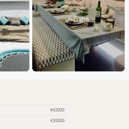
6 Daha
€42000
€35000