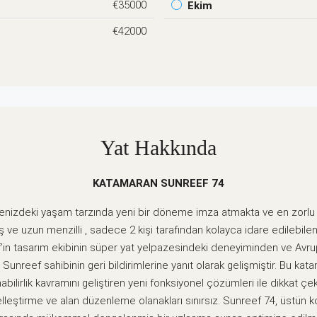
€35000
Ekim
€42000
Yat Hakkında
KATAMARAN SUNREEF 74
nizdeki yaşam tarzında yeni bir döneme imza atmakta ve en zorlu mü
ş ve uzun menzilli , sadece 2 kişi tarafından kolayca idare edilebilen 
’in tasarım ekibinin süper yat yelpazesindeki deneyiminden ve Avru
Sunreef sahibinin geri bildirimlerine yanıt olarak gelişmiştir. Bu kata
nabilirlik kavramını geliştiren yeni fonksiyonel çözümleri ile dikkat ç
lleştirme ve alan düzenleme olanakları sınırsız. Sunreef 74, üstün k