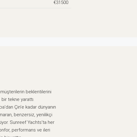
€31500
şterilerin beklentilerini
bir tekne yarattı.
pa’dan Çin’e kadar dünyanın
maran, benzersiz, yenilikçi
ekiyor. Sunreef Yachts’ta her
onfor, performans ve ileri