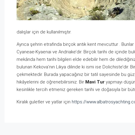
dalışlar için de kullanılmıştır.
Ayrıca şehrin etrafında birçok antik kent mevcuttur . Bunlar 
Cyaneae-Kyaenai ve Andriake’dir. Birçok tarihi de içinde bul
mekânda hem tarihi bilgileri elde edebilir hem de dilediğiniz
bulunan Kekova’nın Likya dilinde ki ismi ise Dolichiste’dir. B
çekmektedir. Burada yapacağınız bir tatil sayesinde bu güzelli
hikâyelerini de öğrenebilirsiniz. Bir
Mavi Tur
yapmayı düşünü
kesinlikle tercih etmeniz gereken tarihi ve doğasıyla bir bütü
Kiralık guletler ve yatlar için
https://www.albatrosyachting.c