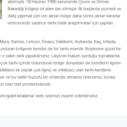
alınmıştır. 18 Haziran 1990 senesinde Çevre ve Orman
Bakanlığı bölgeyi sit alanı ilan etmiştir. İlk başlarda yüzmek ve
dalış yapmak için izin alınan bölge daha sonra alınan kararlar
neticesinde sadece tarihi batık araştırmaları için yapılan
Myra, Xantos, Letoon, Pınara, Saklıkent, Arykanda, Kaş, Istlada,
unduran bölgenin kendisi de bir tarihi eserdir. Böylesine güzel bir
 o sakin tatili yapabilirsiniz. Likya’nın hüküm sürdüğü topraklarda
irçok tarihi içinde bulunduran bölge dünyadan da turistlerin ilgisini
klere ek olarak çok ilginç ve etkileyici olan tarihi kentlerin
r ve bu tatilin huzurlu bir ortamda olmasını isterseniz, burası
n olan tatil yörelerindendir.
om/gulet-kiralama/
web sitemizi ziyaret edebilirsiniz…