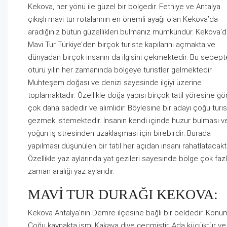
Kekova, her yönü ile güzel bir bölgedir. Fethiye ve Antalya
çıkışlı mavi tur rotalarının en önemli ayağı olan Kekova’da
aradığınız bütün güzellikleri bulmanız mümkündür. Kekova’
Mavi Tur Türkiye’den birçok turiste kapılarını açmakta ve
dünyadan birçok insanın da ilgisini çekmektedir. Bu sebep
ötürü yılın her zamanında bölgeye turistler gelmektedir.
Muhteşem doğası ve denizi sayesinde ilgiyi üzerine
toplamaktadır. Özellikle doğa yapısı birçok tatil yöresine gö
çok daha sadedir ve alımlıdır. Böylesine bir adayı çoğu turis
gezmek istemektedir. İnsanın kendi içinde huzur bulması v
yoğun iş stresinden uzaklaşması için birebirdir. Burada
yapılması düşünülen bir tatil her açıdan insanı rahatlatacaktı
Özellikle yaz aylarında yat gezileri sayesinde bölge çok faz
zaman aralığı yaz aylarıdır.
MAVİ TUR DURAĞI KEKOVA:
Kekova Antalya’nın Demre ilçesine bağlı bir beldedir. Konumu
Çoğu kaynakta ismi Kakava diye geçmiştir. Ada küçüktür