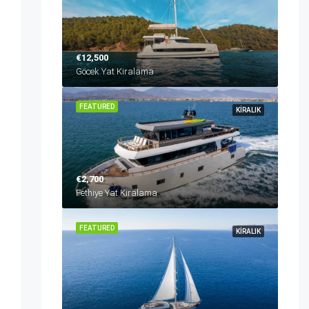
€12,500
Göcek Yat Kiralama
FEATURED
KIRALIK
€2,700
Fethiye Yat Kiralama
FEATURED
KIRALIK