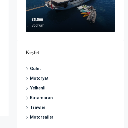
€5,500
Bodrum
Keşfet
Gulet
Motoryat
Yelkenli
Katamaran
Trawler
Motorsailer