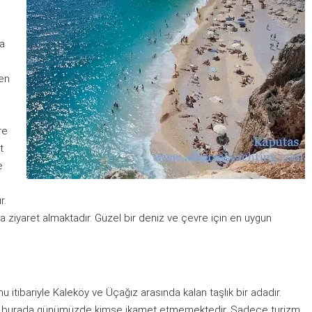
da
ten
re
t
e
r.
la ziyaret almaktadır. Güzel bir deniz ve çevre için en uygun
 itibariyle Kaleköy ve Üçağız arasında kalan taşlık bir adadır.
 ve burada günümüzde kimse ikamet etmemektedir. Sadece turizm