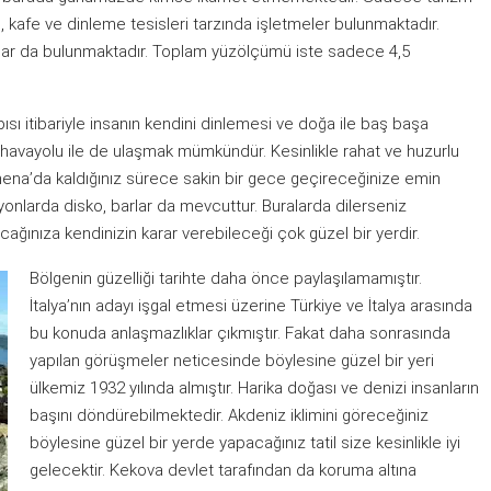
, kafe ve dinleme tesisleri tarzında işletmeler bulunmaktadır.
onlar da bulunmaktadır. Toplam yüzölçümü iste sadece 4,5
pısı itibariyle insanın kendini dinlemesi ve doğa ile baş başa
 havayolu ile de ulaşmak mümkündür. Kesinlikle rahat ve huzurlu
imena’da kaldığınız sürece sakin bir gece geçireceğinize emin
yonlarda disko, barlar da mevcuttur. Buralarda dilerseniz
ağınıza kendinizin karar verebileceği çok güzel bir yerdir.
Bölgenin güzelliği tarihte daha önce paylaşılamamıştır.
İtalya’nın adayı işgal etmesi üzerine Türkiye ve İtalya arasında
bu konuda anlaşmazlıklar çıkmıştır. Fakat daha sonrasında
yapılan görüşmeler neticesinde böylesine güzel bir yeri
ülkemiz 1932 yılında almıştır. Harika doğası ve denizi insanların
başını döndürebilmektedir. Akdeniz iklimini göreceğiniz
böylesine güzel bir yerde yapacağınız tatil size kesinlikle iyi
gelecektir. Kekova devlet tarafından da koruma altına