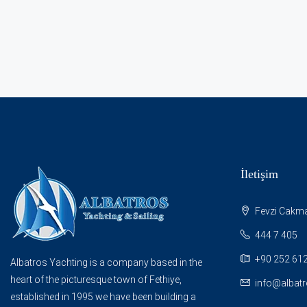
İletişim
Fevzi Cakmak
444 7 405
+90 252 612
Albatros Yachting is a company based in the
heart of the picturesque town of Fethiye,
info@albat
established in 1995 we have been building a